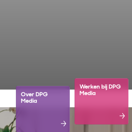
Werken bij DPG
Media
Over DPG
Media