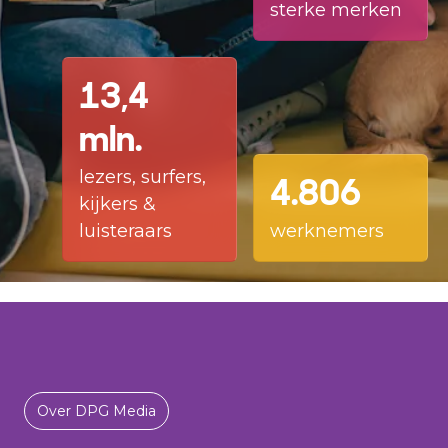
sterke merken
13,4
mln.
lezers, surfers,
4.806
kijkers &
luisteraars
werknemers
Over DPG Media