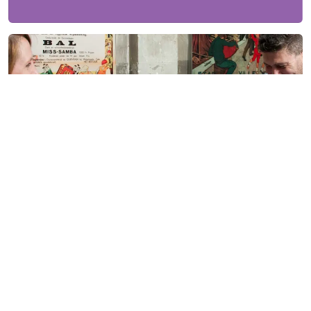
Dagbladen
Onze dagbladen staan voor kwaliteit en dat
straalt af op jouw merk. Dagbladen lenen
zich uitstekend voor het bouwen en
versterken van een merk maar ook voor
actiematige advertentiecampagnes gericht