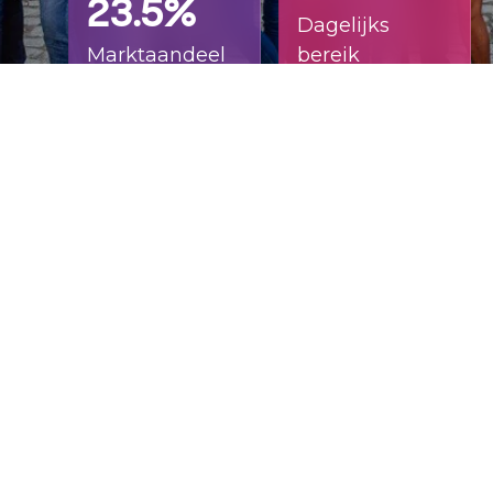
23.5%
Dagelijks
Marktaandeel
bereik
1.283.120
Dagelijks
bereik #
Adverteren op RTL TVI