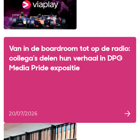
Van in de boardroom tot op de radio:
collega's delen hun verhaal in DPG
Media Pride expositie
20/07/2026