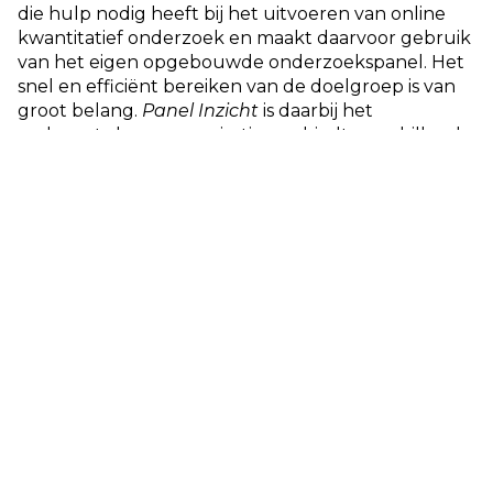
die hulp nodig heeft bij het uitvoeren van online
kwantitatief onderzoek en maakt daarvoor gebruik
van het eigen opgebouwde onderzoekspanel. Het
snel en efficiënt bereiken van de doelgroep is van
groot belang.
Panel Inzicht
is daarbij het
verlengstuk van organisaties en biedt verschillende
oplossingen, zoals het programmeren en hosten
van vragenlijsten, het verzamelen van respons en
ondersteuning bij data-analyses.
Ga naar Panel inzicht
Ga naar Panel inzicht servicepagina