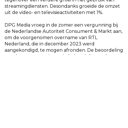
streamingdiensten. Desondanks groeide de omzet
uit de video- en televisieactiviteiten met 1%.
DPG Media vroeg in de zomer een vergunning bij
de Nederlandse Autoriteit Consument & Markt aan,
om de voorgenomen overname van RTL
Nederland, die in december 2023 werd
aangekondigd, te mogen afronden. De beoordeling
van deze aanvraag is nog in behandeling en het
proces bij de ACM is nog niet afgerond.
Online Services van DPG Media blijven zich erg
goed ontwikkelen
De digitale marktplaatsen en vergelijkingssites,
samen de online services, groeiden in bereik,
gebruik en omzet. Vooral Independer, de
automotive sites en energievergelijkers in beide
landen maakten een heel goed jaar met stevige
groei door. De totale omzet uit Online Services