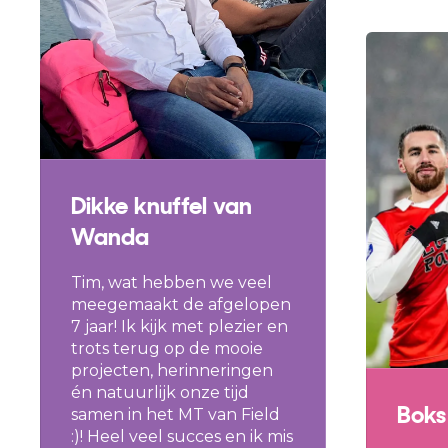
Dikke knuffel van
Wanda
Tim, wat hebben we veel
meegemaakt de afgelopen
7 jaar! Ik kijk met plezier en
trots terug op de mooie
projecten, herinneringen
én natuurlijk onze tijd
Boks
samen in het MT van Field
:)! Heel veel succes en ik mis