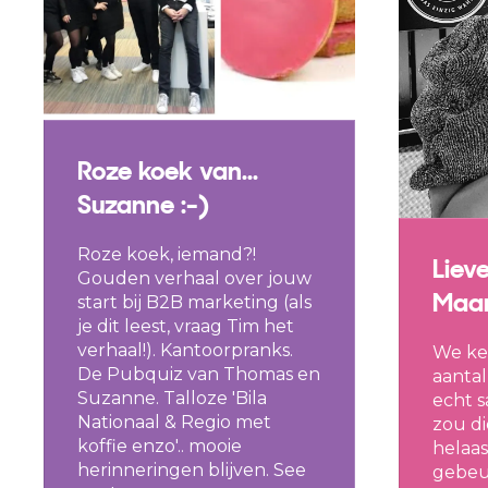
Roze koek van...
Suzanne :-)
Roze koek, iemand?!
Liev
Gouden verhaal over jouw
Maar
start bij B2B marketing (als
je dit leest, vraag Tim het
verhaal!). Kantoorpranks.
We ke
De Pubquiz van Thomas en
aantal
Suzanne. Talloze 'Bila
echt 
Nationaal & Regio met
zou di
koffie enzo'.. mooie
helaas
herinneringen blijven. See
gebeu