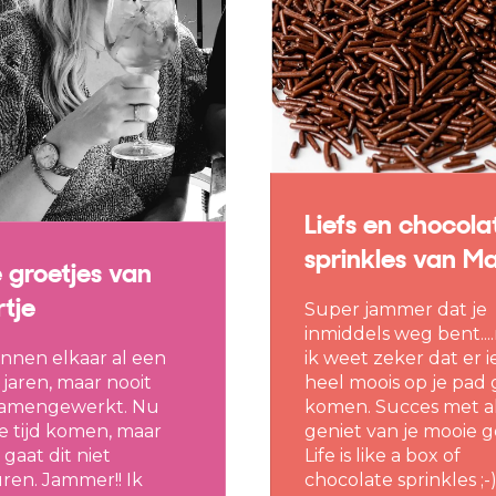
Liefs en chocola
sprinkles van Mar
e groetjes van
tje
Super jammer dat je
inmiddels weg bent...
nnen elkaar al een
ik weet zeker dat er i
 jaren, maar nooit
heel moois op je pad 
samengewerkt. Nu
komen. Succes met al
e tijd komen, maar
geniet van je mooie g
 gaat dit niet
Life is like a box of
ren. Jammer!! Ik
chocolate sprinkles ;-