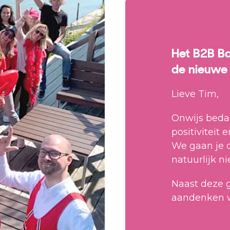
Het B2B B
de nieuwe 
Lieve Tim,
Onwijs bedan
positiviteit 
We gaan je 
natuurlijk n
Naast deze g
aandenken w