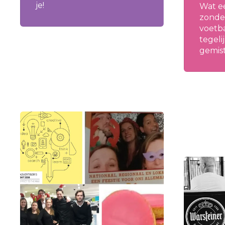
je!
Wat e
zonde
voetb
tegeli
gemist