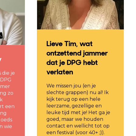
Lieve Tim, wat
ontzettend jammer
y
dat je DPG hebt
verlaten
die je
j DPG
We missen jou (en je
ammer
slechte grappen) nu al! Ik
ng zo
kijk terug op een hele
Ik
leerzame, gezellige en
rt een
leuke tijd met je! Het ga je
ing
goed, maar we houden
 goeds
contact en wellicht tot op
n wie
een festival (voor 40+ ;)).