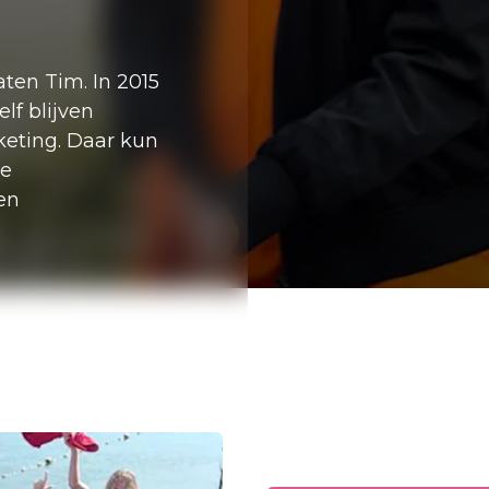
aten Tim. In 2015
lf blijven
eting. Daar kun
ze
en