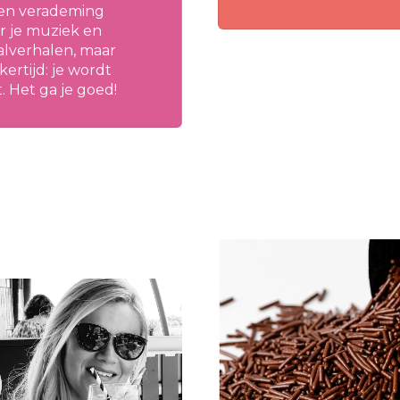
en verademing
r je muziek en
alverhalen, maar
jkertijd: je wordt
. Het ga je goed!