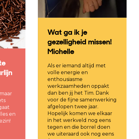
Wat ga ik je
gezelligheid missen!
Michelle
te
Als er iemand altijd met
lijn
volle energie en
enthousiasme
werkzaamheden oppakt
dan ben jij het Tim. Dank
.maar
voor de fijne samenwerking
ets
afgelopen twee jaar.
gaat
Hopelijk komen we elkaar
les en
in het werkveld nog eens
ezin!
tegen en die borrel doen
we uiteraard ook nog eens
)