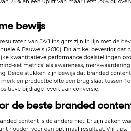
an 24% en een uplift van maar liefst 29% bij ove
eme bewijs
esultaten van DVJ Insights zijn in lijn met de be
nhuele & Pauwels (2010). Dit artikel bevestigt da
jke kwantitatieve performance doelstellingen pro
ind-set metrics’ als awareness, merkwaardering
. Beide stukken zijn bewijs dat branded content
 merk en productbelofte een brug slaat tussen To
sitieve bijdrage levert aan conversie.
oor de beste branded conten
anded content is de andere niet. Er zijn zaken wa
t houden voor een optimaal resultaat. Vijf tips: