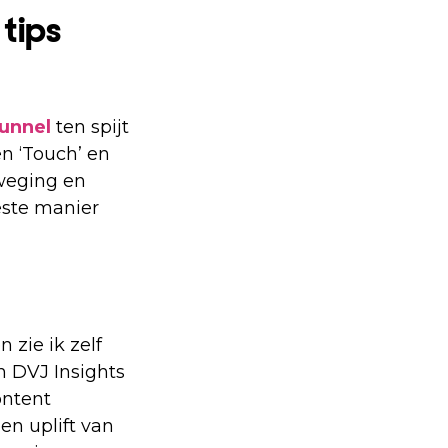
 tips
unnel
ten spijt
n ‘Touch’ en
rweging en
este manier
 zie ik zelf
 DVJ Insights
ontent
n uplift van