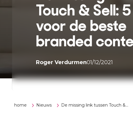
Touch & Sell: 5
voor de beste
branded conte
Roger Verdurmen
01/12/2021
home
Nieuws
De missing link tussen Touch &...