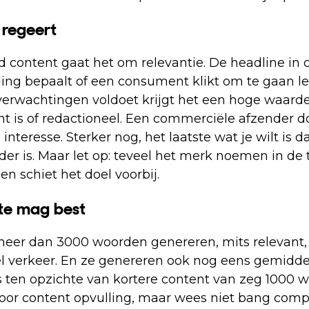
 regeert
d content gaat het om relevantie. De headline in
ing bepaalt of een consument klikt om te gaan le
 verwachtingen voldoet krijgt het een hoge waarde
t is of redactioneel. Een commerciële afzender d
interesse. Sterker nog, het laatste wat je wilt is da
der is. Maar let op: teveel het merk noemen in de t
 en schiet het doel voorbij.
gte mag best
meer dan 3000 woorden genereren, mits relevant, 
el verkeer. En ze genereren ook nog eens gemidde
 ten opzichte van kortere content van zeg 1000 wo
voor content opvulling, maar wees niet bang compl