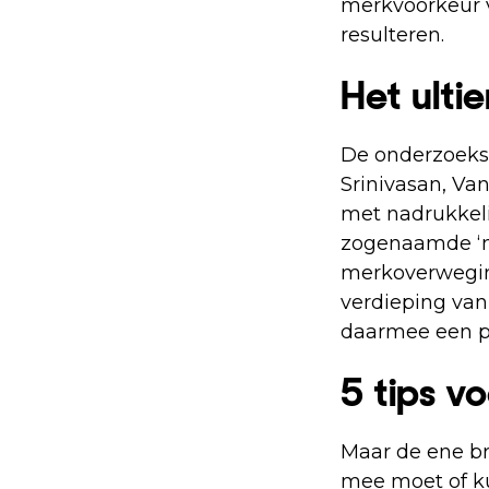
merkvoorkeur v
resulteren.
Het ulti
De onderzoeksr
Srinivasan, Va
met nadrukkeli
zogenaamde ‘m
merkoverweging
verdieping van
daarmee een po
5 tips v
Maar de ene br
mee moet of kun