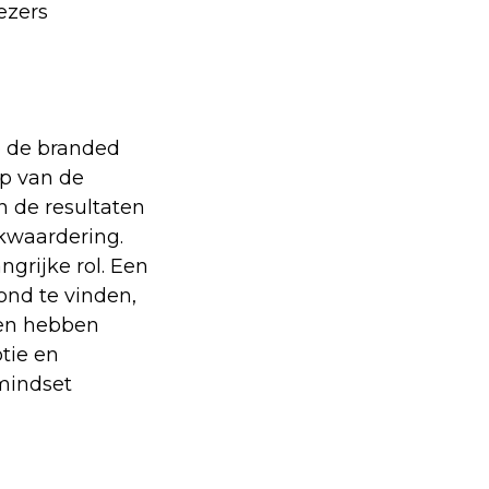
Lezers
p de branded
op van de
n de resultaten
rkwaardering.
grijke rol. Een
ond te vinden,
en hebben
tie en
mindset