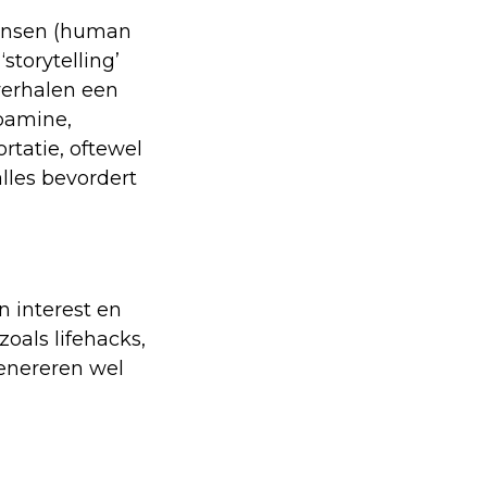
mensen (human
‘storytelling’
 verhalen een
pamine,
rtatie, oftewel
lles bevordert
n interest en
oals lifehacks,
genereren wel