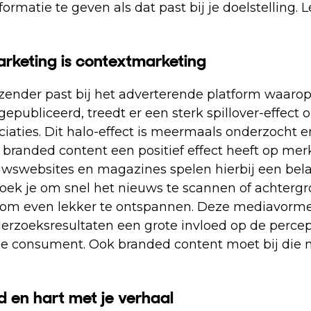
ormatie te geven als dat past bij je doelstelling. 
rketing is contextmarketing
ender past bij het adverterende platform waaro
epubliceerd, treedt er een sterk spillover-effect 
iaties. Dit halo-effect is meermaals onderzocht e
 branded content een positief effect heeft op me
swebsites en magazines spelen hierbij een belan
oek je om snel het nieuws te scannen of achtergr
om even lekker te ontspannen. Deze mediavorm
erzoeksresultaten een grote invloed op de percep
de consument. Ook branded content moet bij die 
d en hart met je verhaal