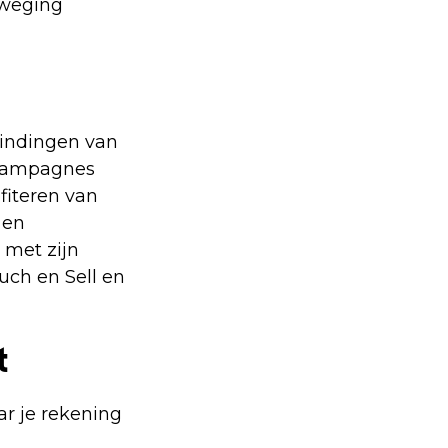
rweging
vindingen van
t campagnes
fiteren van
 en
 met zijn
uch en Sell en
t
ar je rekening