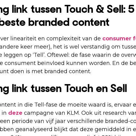
g link tussen Touch & Sell: 5
 beste branded content
over lineariteit en complexiteit van de
consumer f
andere keer meer), het is wel verstandig om tusse
 te leggen op ‘Tell’. Oftewel: de fase waarin de ove
de consument beïnvloed kunnen worden. En de b
kunt doen is met branded content.
ng link tussen Touch en Sell
tent in die Tell-fase de moeite waard is, ervaar en
s in
deze
campagne van KLM. Ook uit research van
 een periode van vijf jaar verschillende branded-c
en geanalyseerd blijkt dat deze gemiddeld in ee