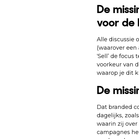
De missin
voor de
Alle discussie 
(waarover een 
‘Sell’ de focus
voorkeur van 
waarop je dit 
De missi
Dat branded con
dagelijks, zoal
waarin zij over
campagnes hebb