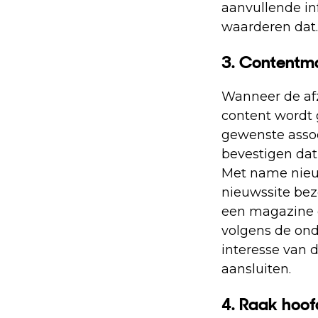
aanvullende inf
waarderen dat.
3. Contentma
Wanneer de afz
content wordt g
gewenste assoc
bevestigen dat
Met name nieuw
nieuwssite bez
een magazine 
volgens de ond
interesse van 
aansluiten.
4. Raak hoof