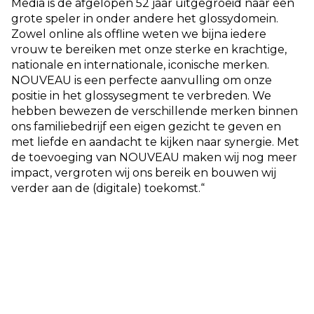
Media is de afgelopen 52 jaar uitgegroeid naar een
grote speler in onder andere het glossydomein.
Zowel online als offline weten we bijna iedere
vrouw te bereiken met onze sterke en krachtige,
nationale en internationale, iconische merken.
NOUVEAU is een perfecte aanvulling om onze
positie in het glossysegment te verbreden. We
hebben bewezen de verschillende merken binnen
ons familiebedrijf een eigen gezicht te geven en
met liefde en aandacht te kijken naar synergie. Met
de toevoeging van NOUVEAU maken wij nog meer
impact, vergroten wij ons bereik en bouwen wij
verder aan de (digitale) toekomst.“
Joyce Nieuwenhuijs, directeur Magazines DPG
Media: “We zien de verkoop als een positieve
ontwikkeling voor de toekomst van NOUVEAU. Het
glossy maandblad NOUVEAU heeft bij Pijper Media
meer kansen om samen te werken: essentieel in de
huidige markt. Net zoals wij bij DPG Media de
krachten bundelen, waardoor Libelle, Margriet en