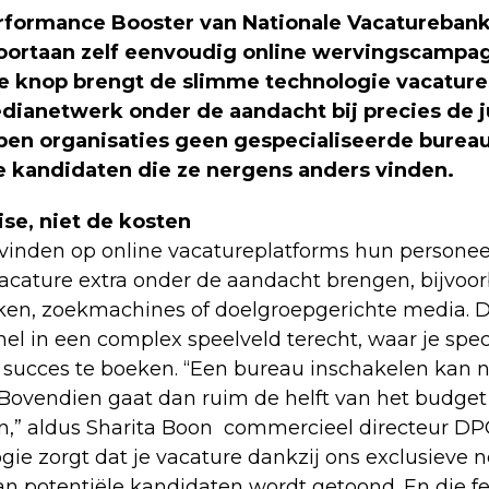
rformance Booster van Nationale Vacaturebank
ortaan zelf eenvoudig online wervingscampa
e knop brengt de slimme technologie vacature
dianetwerk onder de aandacht bij precies de 
en organisaties geen gespecialiseerde burea
e kandidaten die ze nergens anders vinden.
ise, niet de kosten
 vinden op online vacatureplatforms hun persone
vacature extra onder de aandacht brengen, bijvoor
ken, zoekmachines of doelgroepgerichte media. D
nel in een complex speelveld terecht, waar je spec
succes te boeken. “Een bureau inschakelen kan n
. Bovendien gaat dan ruim de helft van het budget
,” aldus Sharita Boon commercieel directeur DP
gie zorgt dat je vacature dankzij ons exclusieve 
n potentiële kandidaten wordt getoond. En die fe