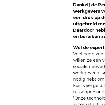
Dankzij de Pe
werkgevers vo
één druk op d
uitgebreid me
Daardoor hebb
en bereiken z
Wel de expert
Veel bedrijven
willen ze een 
sociale netwer
werkgever al s
nodig hebt om 
kost veel geld
tussenpersonen
“Onze technolo
automatisch aa