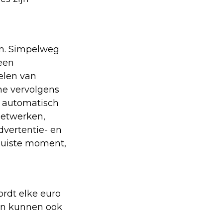
en. Simpelweg
een
elen van
me vervolgens
n automatisch
netwerken,
dvertentie- en
 juiste moment,
rdt elke euro
 en kunnen ook