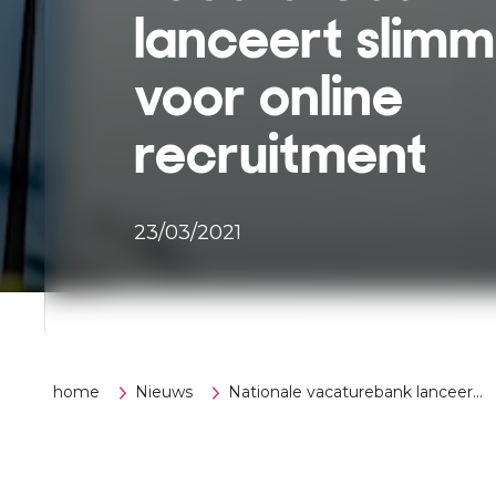
lanceert slimm
voor online
recruitment
23/03/2021
home
Nieuws
Nationale vacaturebank lanceer...