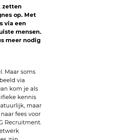
 zetten
gnes op. Met
s via een
juiste mensen.
us meer nodig
el. Maar soms
beeld via
an kom je als
ifieke kennis
atuurlijk, maar
 naar fees voor
G Recruitment.
netwerk
es zijn