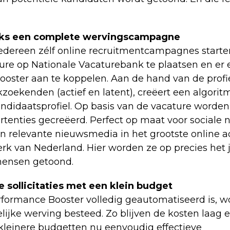
liks een complete wervingscampagne
edereen zélf online recruitmentcampagnes start
ure op Nationale Vacaturebank te plaatsen en er 
oster aan te koppelen. Aan de hand van de profi
zoekenden (actief en latent), creëert een algorit
andidaatsprofiel. Op basis van de vacature worde
ertenties gecreëerd. Perfect op maat voor sociale 
en relevante nieuwsmedia in het grootste online a
rk van Nederland. Hier worden ze op precies het
mensen getoond.
 sollicitaties met een klein budget
formance Booster volledig geautomatiseerd is, wo
ijke werving besteed. Zo blijven de kosten laag
kleinere budgetten nu eenvoudig effectieve