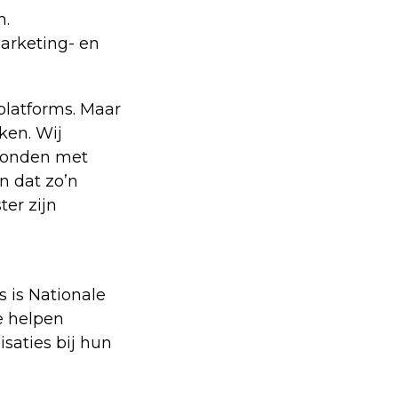
n.
Marketing- en
platforms. Maar
ken. Wij
konden met
n dat zo’n
er zijn
 is Nationale
e helpen
aties bij hun