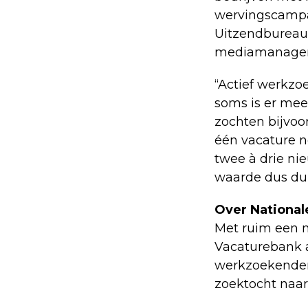
wervingscampa
Uitzendbureau 
mediamanager 
“Actief werkzo
soms is er mee
zochten bijvo
één vacature n
twee à drie ni
waarde dus du
Over National
Met ruim een m
Vacaturebank a
werkzoekenden
zoektocht naar