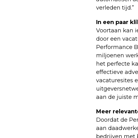
verleden tijd.”
In een paar k
Voortaan kan i
door een vacat
Performance Bo
miljoenen werk
het perfecte k
effectieve adv
vacaturesites 
uitgeversnetwe
aan de juiste 
Meer relevante
Doordat de Per
aan daadwerkel
bedrijven met 