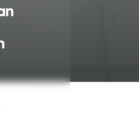
an
n
.