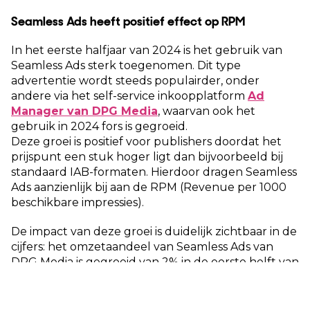
Seamless Ads heeft positief effect op RPM
In het eerste halfjaar van 2024 is het gebruik van
Seamless Ads sterk toegenomen. Dit type
advertentie wordt steeds populairder, onder
andere via het self-service inkoopplatform
Ad
Manager van DPG Media
, waarvan ook het
gebruik in 2024 fors is gegroeid.
Deze groei is positief voor publishers doordat het
prijspunt een stuk hoger ligt dan bijvoorbeeld bij
standaard IAB-formaten. Hierdoor dragen Seamless
Ads aanzienlijk bij aan de RPM (Revenue per 1000
beschikbare impressies).
De impact van deze groei is duidelijk zichtbaar in de
cijfers: het omzetaandeel van Seamless Ads van
DPG Media is gegroeid van 2% in de eerste helft van
2023 naar gemiddeld 13% in dezelfde periode van
2024. Deze groei lijkt zich voort te zetten, waardoor
ook in H2 verwacht wordt dat het aandeel