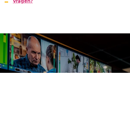
Vragen?
34,1%
23,3%
Dagelijks
Marktaandeel
bereik %