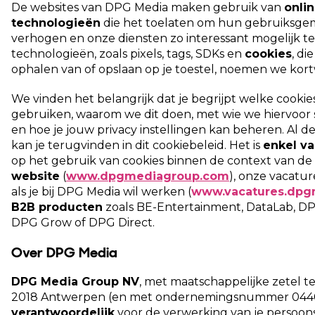
De websites van DPG Media maken gebruik van
onli
technologieën
die het toelaten om hun gebruiksge
verhogen en onze diensten zo interessant mogelijk t
technologieën, zoals pixels, tags, SDKs en
cookies
, di
ophalen van of opslaan op je toestel, noemen we kort
We vinden het belangrijk dat je begrijpt welke cookie
gebruiken, waarom we dit doen, met wie we hiervoo
en hoe je jouw privacy instellingen kan beheren. Al d
kan je terugvinden in dit cookiebeleid. Het is
enkel va
op het gebruik van cookies binnen de context van de
website
(
www.dpgmediagroup.com
), onze vacatu
als je bij DPG Media wil werken (
www.vacatures.dpg
B2B producten
zoals BE-Entertainment, DataLab, D
DPG Grow of DPG Direct.
Over DPG Media
DPG Media Group NV
, met maatschappelijke zetel te
2018 Antwerpen (en met ondernemingsnummer 0440.6
verantwoordelijk
voor de verwerking van je persoon