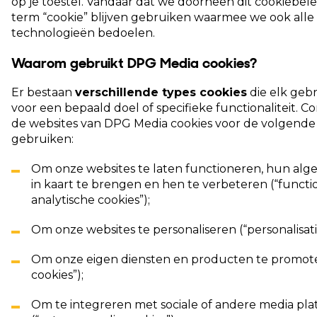
op je toestel. Vandaar dat we doorheen dit cookiebele
term “cookie” blijven gebruiken waarmee we ook alle 
technologieën bedoelen.
Waarom gebruikt DPG Media cookies?
Er bestaan
verschillende types cookies
die elk geb
voor een bepaald doel of specifieke functionaliteit. 
de websites van DPG Media cookies voor de volgende
gebruiken:
Om onze websites te laten functioneren,
hun alg
in kaart te brengen en hen te verbeteren (“functi
analytische cookies”);
Om onze websites te personaliseren (“personalisati
Om onze eigen diensten en producten te promot
cookies”);
Om te integreren met sociale of andere media pl