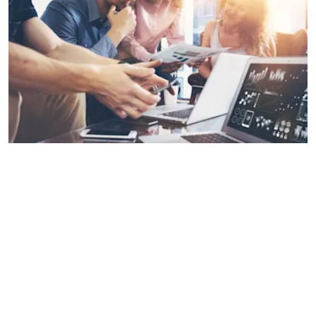
Mediastrategie & Mediaplanning
Op basis van breed media onderzoek en
doelgroeponderzoek definiëren we samen wat
de prioriteiten zijn in jouw
communicatiestrategie en welke doelstellingen
centraal moeten staan. We gaan zelfs een stapje
verder en vertalen jouw doelstellingen naar een
compleet mediaplan.