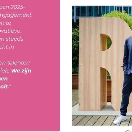
zoen 2025-
 engagement
en te
ovatieve
en steeds
cht in
n talenten
iek.
We zijn
nen
oit.
"