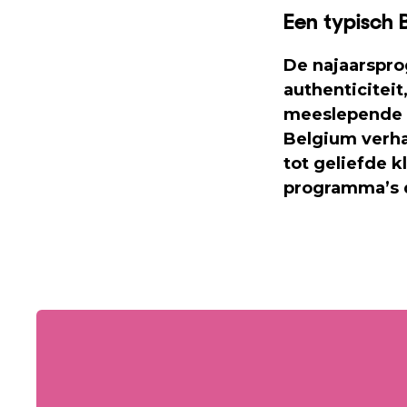
Een typisch 
De najaarspro
authenticiteit
meeslepende 
Belgium verha
tot geliefde k
programma’s d