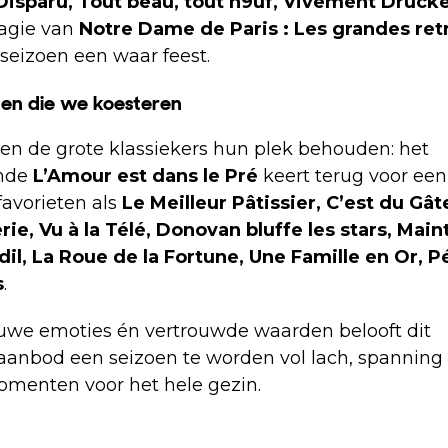
Disparu, Tout beau, tout n9uf, Vivement Drucke
agie van
Notre Dame de Paris : Les grandes retr
seizoen een waar feest.
en die we koesteren
ven de grote klassiekers hun plek behouden: het
nde
L’Amour est dans le Pré
keert terug voor een 
favorieten als
Le Meilleur Pâtissier, C’est du Gât
erie, Vu à la Télé, Donovan bluffe les stars, Mai
dil, La Roue de la Fortune, Une Famille en Or, 
s
.
uwe emoties én vertrouwde waarden belooft dit
anbod een seizoen te worden vol lach, spanning
menten voor het hele gezin.