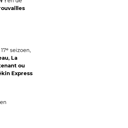
r !
en de
ouvailles
17ᵉ seizoen,
eau, La
ntenant ou
Pékin Express
 en