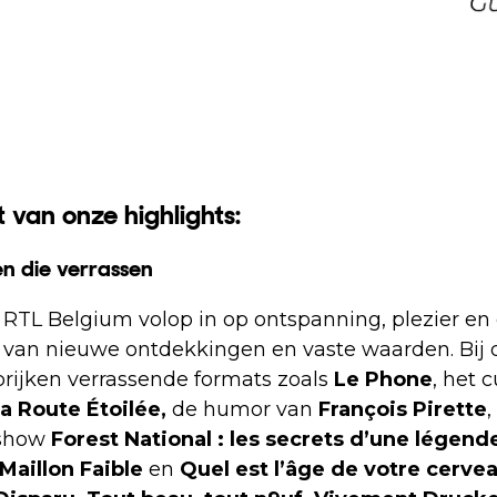
 van onze highlights:
n die verrassen
t RTL Belgium volop in op ontspanning, plezier e
 van nieuwe ontdekkingen en vaste waarden. Bij 
ijken verrassende formats zoals
Le Phone
, het c
a Route Étoilée,
de humor van
François Pirette
,
 show
Forest National : les secrets d’une légend
Maillon Faible
en
Quel est l’âge de votre cerve