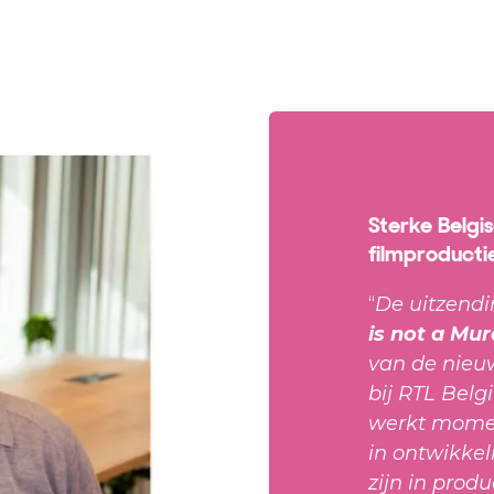
Sterke Belgi
filmproducti
“
De uitzendi
is not a Mu
van de nieu
bij RTL Belg
werkt moment
in ontwikkeli
zijn in prod