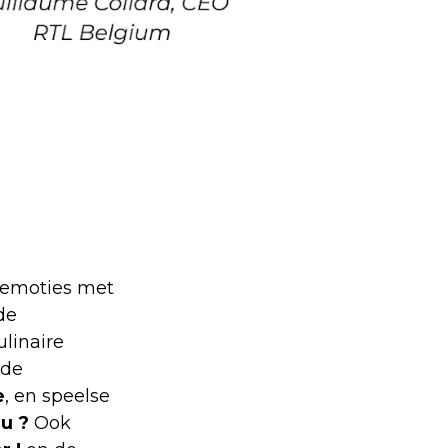
n emoties met
de
ulinaire
 de
e
, en speelse
au ?
Ook