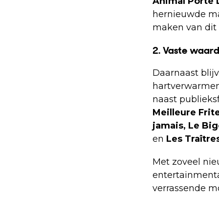
Animal Porté 
hernieuwde m
maken van dit 
2. Vaste waard
Daarnaast blij
hartverwarme
naast publieks
Meilleure Frit
jamais, Le Big
en
Les Traître
Met zoveel nie
entertainmenta
verrassende mo