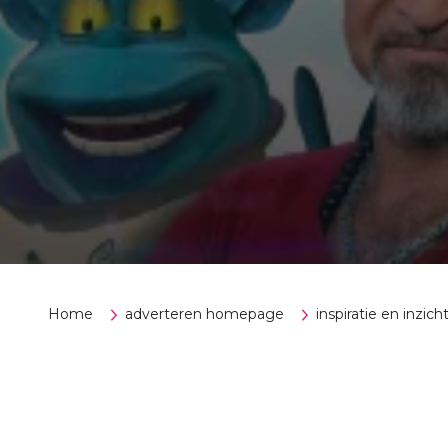
Home
adverteren homepage
inspiratie en inzich