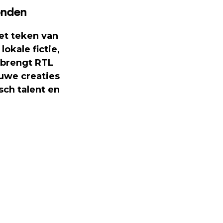
bonden
et teken van
okale fictie,
 brengt RTL
euwe creaties
sch talent en