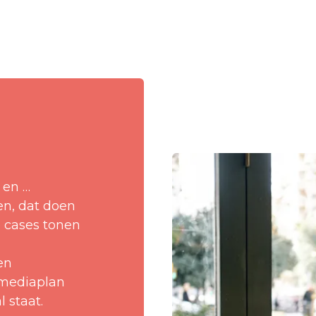
 en …
ren, dat doen
e cases tonen
en
 mediaplan
 staat.