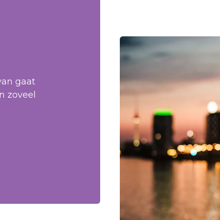
van gaat
n zoveel