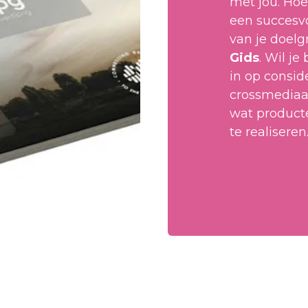
met jou. Hoe 
een succesv
van je doelg
Gids
. Wil je
in op consid
crossmediaal
wat product
te realiseren