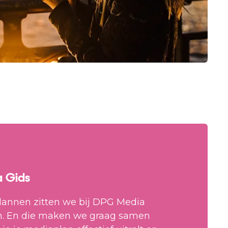
 Gids
lannen zitten we bij DPG Media
en. En die maken we graag samen