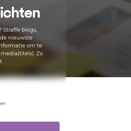
zichten
 Straffe blogs,
 de nieuwste
informatie om te
media(titels). Zo
t.
ten