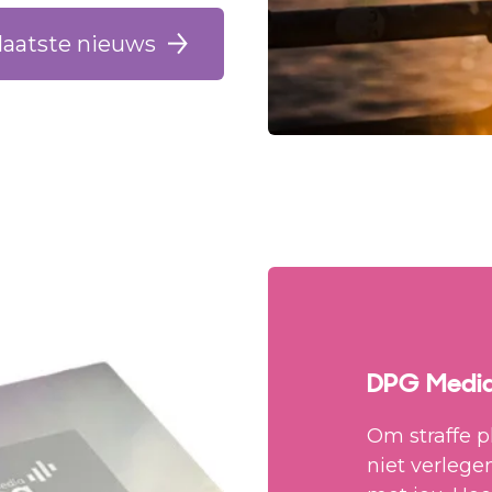
 laatste nieuws
DPG Media
Om straffe p
niet verleg