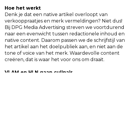
Hoe het werkt
Denk je dat een native artikel overloopt van
verkooppraatjes en merk vermeldingen? Niet dus!
Bij DPG Media Advertising streven we voortdurend
naar een evenwicht tussen redactionele inhoud en
native content. Daarom passen we de schrijfstijl van
het artikel aan het doelpubliek aan, en niet aan de
tone of voice van het merk. Waardevolle content
creëren, dat is waar het voor ons om draait.
VLAM en HLN gaan culinair
Pottenkijkers
is een
native advertising format
op het platform HLN eten,
bedacht door ons
creatief team
Integreate
. In dat format gaan twee
chefs aan de slag met een smakelijk ingrediënt van
bij ons. Ze geven er hun eigen twist aan met maar
één doel: de vakjury van fijnproevers ervan
overtuigen van dat hun gerecht het lekkerst is.
In de eerste aflevering kon je meegluren in de
potten van
Piet Huysentruyt en Jelle Beeckman
.