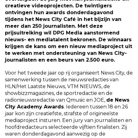
creatieve videoprojecten. De twintigers
ontvingen hun awards donderdagavond
tijdens het News City Café in het bijzijn van
meer dan 250 journalisten. Met deze
prijsuitreiking wil DPG Media aanstormend
nieuws- en mediatalent bekronen. De winnaars
krijgen de kans om een nieuw mediaproject uit
te werken met ondersteuning van News City-
journalisten en een beurs van 2.500 euro.
Voor het tweede jaar op rij organiseert News City, de
samenwerking tussen de nieuwsredacties van
HLN/Het Laatste Nieuws, VTM NIEUWS, de
showbizzmagazines, de sportredactie en de
radionieuwsredactie van Qmusic en JOE,
de News
City Academy Awards
. Iedereen tussen 18 en 26
jaar kon zijn creatiefste, strafste of origineelste
mediaproject insturen. Een jury van journalisten en
hoofdredacteurs selecteerde vijftien finalisten. Zij
waren donderdagavond aanwezig op de