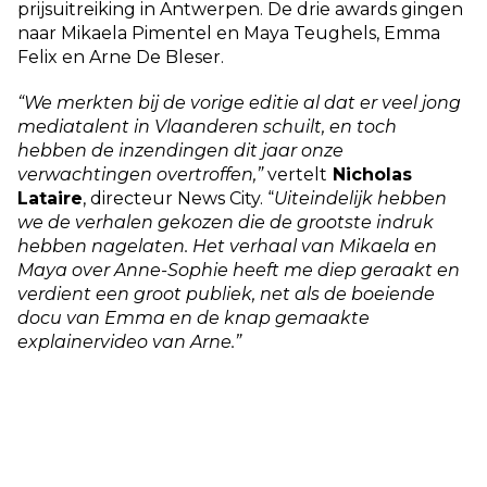
prijsuitreiking in Antwerpen. De drie awards gingen
naar Mikaela Pimentel en Maya Teughels, Emma
Felix en Arne De Bleser.
“We merkten bij de vorige editie al dat er veel jong
mediatalent in Vlaanderen schuilt, en toch
hebben de inzendingen dit jaar onze
verwachtingen overtroffen,”
vertelt
Nicholas
Lataire
, directeur News City. “
Uiteindelijk hebben
we de verhalen gekozen die de grootste indruk
hebben nagelaten. Het verhaal van Mikaela en
Maya over Anne-Sophie heeft me diep geraakt en
verdient een groot publiek, net als de boeiende
docu van Emma en de knap gemaakte
explainervideo van Arne.”
“Mijn laatste brief”, documentaire van Mikaela
Pimentel en Maya Teughels
“Mijn laatste brief”,