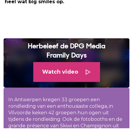
heel wat big smiles op.
Herbeleef de DPG Media
Framily Days
Watch video
In Antwerpen kregen 33 groepen een
rondleiding van een enthousiaste collega, in
Vilvoorde keken 42 groepen hun ogen uit
tijdens de rondleiding. Ook de fotobooths en de
grande présence van Skiwi en Champignon uit
The Masked Singer kon op heel wat