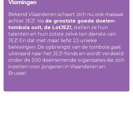
Vlamingen
Bekend Vlaanderen schaart zich nu ook massaal
achter JEZ!. Via
de grootste goede doelen-
tombola ooit, de LotJEZ!,
stellen ze hun
talenten en hun zotste zelve ten dienste van
JEZ! En dat met maar liefst 23 unieke
belevingen. De opbrengst van de tombola gaat
uiteraard naar het JEZ!-fonds en wordt verdeeld
onder de 200 deelnemende organisaties die zich
inzetten voor jongeren in Vlaanderen en
Brussel.
In de prijzenpot van LotJEZ! zit voor elk wat
wils
: van een huiskamerconcert van
Metejoor
of
een padelwedstrijd met
Andy Peelman en Guga