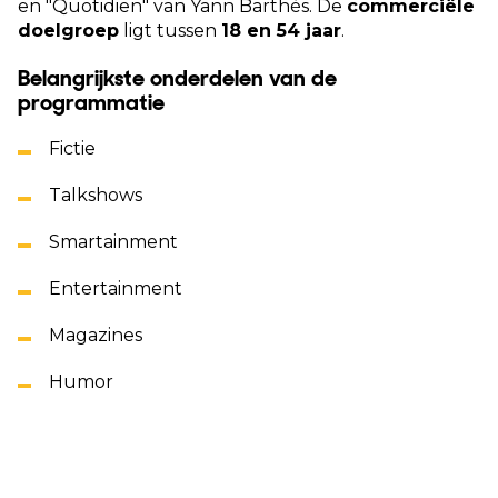
en "Quotidien" van Yann Barthès. De
commerciële
doelgroep
ligt tussen
18 en 54 jaar
.
Belangrijkste onderdelen van de
programmatie
Fictie
Talkshows
Smartainment
Entertainment
Magazines
Humor
Concerten
Bekijk alle programma's hier