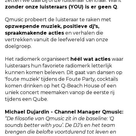
zetten we daarbij onze luisteraar centraal. Want
zonder onze luisteraars (YOU) is er geen Q
.
Qmusic probeert de luisteraar te raken met
opzwepende muziek, positieve dj's,
spraakmakende acties
en verhalen die
vertrekken vanuit de leefwereld van onze
doelgroep.
Het radiomerk organiseert
héél wat acties
waar
luisteraars hun favoriete radiomerk letterlijk
kunnen komen beleven. Dit gaat van dansen op
'foute muziek' tijdens de Foute Party, cocktails
komen drinken op het Q-Beach House of een
uniek concert meemaken vanop de eerste rij
tijdens een Qube.
Michael Dujardin - Channel Manager Qmusic:
“De filosofie van Qmusic zit in de baseline: 'Q
sounds better with you’. De DJ’s en het team
brengen die belofte voortdurend tot leven en