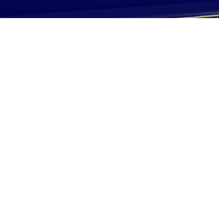
55 Years
54%
Average Age
of 25-59 years
49%
51%
Women
Men