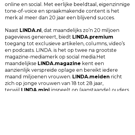
online en social. Met eerlijke beeldtaal, eigenzinnige
tone-of-voice en spraakmakende content is het
merk al meer dan 20 jaar een blijvend succes.
Naast
LINDA.nl
, dat maandelijks zo’n 20 miljoen
pageviews genereert, biedt
LINDA.premium
toegang tot exclusieve artikelen, columns, video’s
en podcasts. LINDA. is het op twee na grootste
magazine-mediamerk op social media.Het
maandelijkse
LINDA.magazine
kent een
aanzienlijk verspreide oplage en bereikt iedere
maand miljoenen vrouwen.
LINDA.meiden
richt
zich op jonge vrouwen van 18 tot 28 jaar,
terwijl
LINDA.mini
inspeelt op (aanstaande) ouders
in een nieuwe levensfase.
LINDA.loves
, de
lifestylegids, maakt het portfolio compleet.
LINDA. informeert, raakt en brengt mensen samen.
Ze maakt impact zonder te polariseren. En blijft
vernieuwen zonder haar kern los te laten. Met