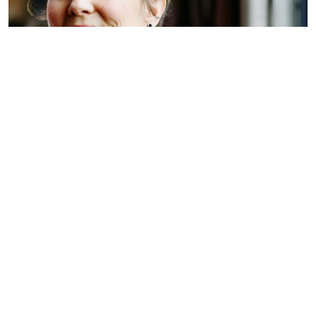
Vacatures
Intermediair biedt vacatures aan voor
ambitieuze professionals vanaf HBO niveau.
Deze zijn vertegenwoordigd in alle
functiegroepen, branches en regio's.
Duizenden werkgevers zijn dagelijks op zoek
in de cv-database naar de juiste kandidaat.