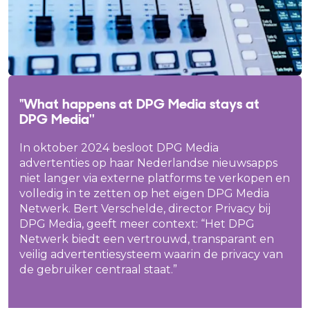
"What happens at DPG Media stays at
DPG Media''
In oktober 2024 besloot DPG Media
advertenties op haar Nederlandse nieuwsapps
niet langer via externe platforms te verkopen en
volledig in te zetten op het eigen DPG Media
Netwerk. Bert Verschelde, director Privacy bij
DPG Media, geeft meer context: “Het DPG
Netwerk biedt een vertrouwd, transparant en
veilig advertentiesysteem waarin de privacy van
de gebruiker centraal staat.”