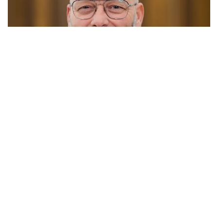
“Op zich is het drukproces niet veranderd, maar zijn
meer taken geautomatiseerd. Inktgeving wordt
bijvoorbeeld automatisch gemeten en
gecorrigeerd. Sinds 2008 zijn wij volledig over op
‘computer to plate’, waarbij de data direct op de
drukplaat worden belicht. De pagina’s van de
redactie via de computer naar de plaat, en