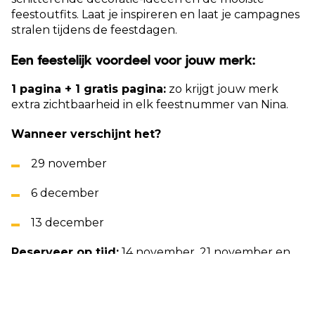
feestoutfits. Laat je inspireren en laat je campagnes
stralen tijdens de feestdagen.
Een feestelijk voordeel voor jouw merk:
1 pagina + 1 gratis pagina:
zo krijgt jouw merk
extra zichtbaarheid in elk feestnummer van Nina.
Wanneer verschijnt het?
29 november
6 december
13 december
Reserveer op tijd:
14 november, 21 november en
28 november
Wil je meer weten of meteen reserveren?
Neem contact op met
Christel Sanders