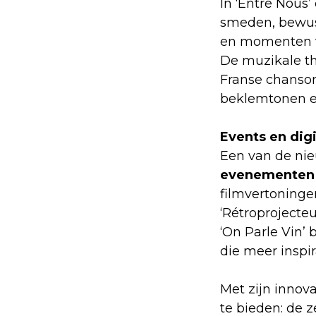
In ‘Entre Nous’
smeden, bewust
en momenten v
De muzikale the
Franse chanson
beklemtonen ee
Events en dig
Een van de nie
evenementen
filmvertoninge
‘Rétroprojecteu
‘On Parle Vin’
die meer inspir
Met zijn innova
te bieden: de 