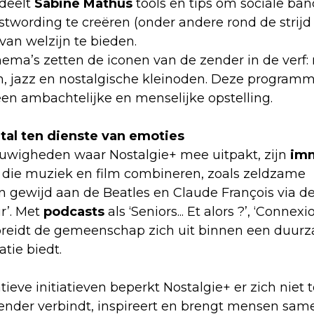
 deelt
Sabine Mathus
tools en tips om sociale ban
wording te creëren (onder andere rond de strijd
an welzijn te bieden.
ma’s zetten de iconen van de zender in de verf: r
, jazz en nostalgische kleinoden. Deze programm
n ambachtelijke en menselijke opstelling.
ital ten dienste van emoties
uwigheden waar Nostalgie+ mee uitpakt, zijn
imm
die muziek en film combineren, zoals zeldzame
n gewijd aan de Beatles en Claude François via d
r’. Met
podcasts
als ‘Seniors... Et alors ?’, ‘Connex
 breidt de gemeenschap zich uit binnen een duur
atie biedt.
tieve initiatieven beperkt Nostalgie+ er zich niet 
zender verbindt, inspireert en brengt mensen sam