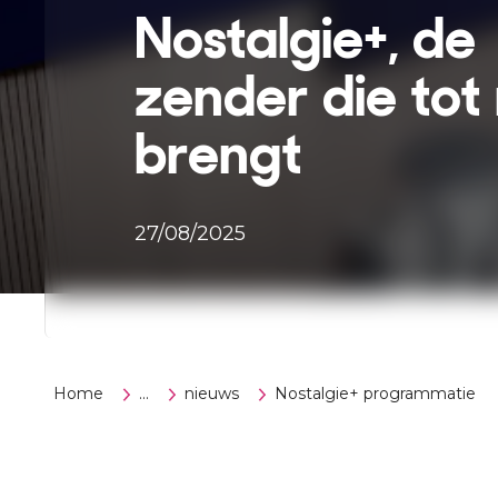
Nostalgie+, de
zender die tot 
brengt
27/08/2025
Home
...
nieuws
Nostalgie+ programmatie