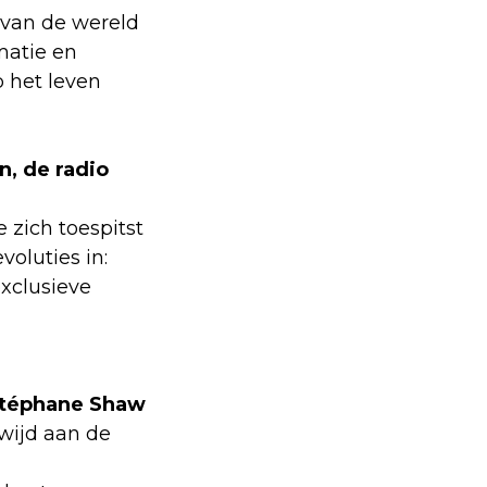
s van de wereld
matie en
 het leven
n, de radio
 zich toespitst
voluties in:
exclusieve
téphane Shaw
wijd aan de