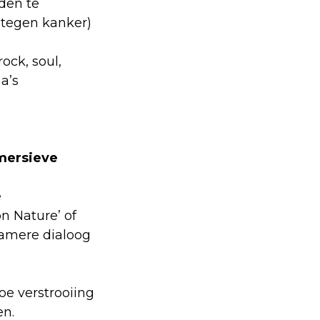
den te
 tegen kanker)
ock, soul,
a’s
ersieve
e
ion Nature’ of
zamere dialoog
toe verstrooiing
en.