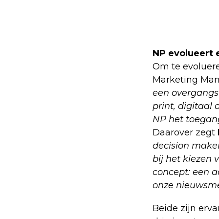
NP evolueert e
Om te evoluer
Marketing Manag
een overgangsf
print, digitaal
NP het toegang
Daarover zegt
decision maker
bij het kiezen
concept: een a
onze nieuwsm
Beide zijn erv