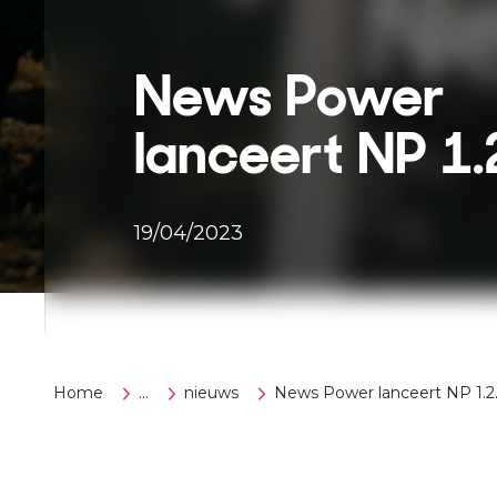
News Power
lanceert NP 1.
19/04/2023
Home
...
nieuws
News Power lanceert NP 1.2