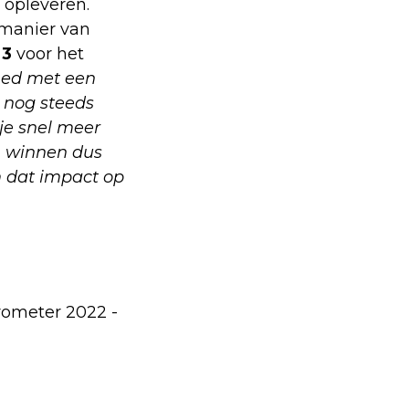
 opleveren.
 manier van
n
3
voor het
shed met een
 nog steeds
je snel meer
n winnen dus
 dat impact op
arometer 2022 -