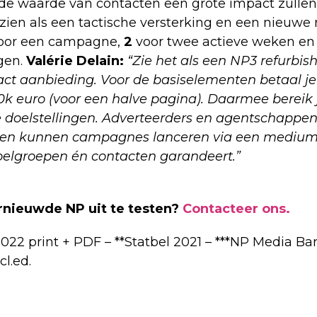
n de waarde van contacten een grote impact zullen
3 zien als een tactische versterking en een nieuwe
voor een campagne,
2
voor twee actieve weken e
gen.
Valérie Delain:
“Zie het als een NP3 refurbi
act aanbieding. Voor de basiselementen betaal je
k euro (voor een halve pagina). Daarmee bereik 
 doelstellingen. Adverteerders en agentschappe
ie en kunnen campagnes lanceren via een medium
oelgroepen én contacten garandeert.”
rnieuwde NP uit te testen?
Contacteer ons.
2022 print + PDF – **Statbel 2021 – ***NP Media B
cl.ed.