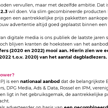
noden vervullen, maar met dezelfde ambitie. Dat i
2.3
wil doen. Via slim gecombineerde producten
tegen een aantrekkelijke prijs pakketten aankopen.
jouw advertentie altijd goed geplaatst binnen ee
an digitale media is ons publiek de laatste jaren 
ch blijven kranten de hoeksteen van het aanbod
jfers (2020 en 2022) mooi aan. Hierin zien we 
 2022 t.o.v. 2020) van het aantal dagbladlezers.
Power?
P) is een
nationaal aanbod
dat de belangrijkste 
rs, DPG Media, Ads & Data, Rossel en IPM, verenig
en ligt in het gebruiksgemak, de aantrekkelijke pr
acht.
als adverteerder op basis van
een gecombineerd 