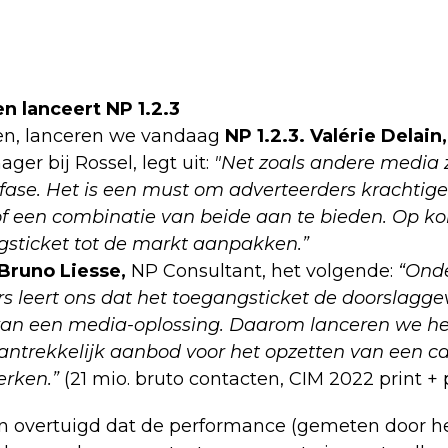
n lanceert NP 1.2.3
en, lanceren we vandaag
NP 1.2.3.
Valérie Delain,
er bij Rossel, legt uit:
"Net zoals andere media z
ase. Het is een must om adverteerders krachtige
 of een combinatie van beide aan te bieden. Op kor
sticket tot de markt aanpakken.”
Bruno Liesse,
NP Consultant, het volgende:
“Onde
s leert ons dat het toegangsticket de doorslaggev
 van een media-oplossing. Daarom lanceren we het
antrekkelijk aanbod voor het opzetten van een 
erken.”
(21 mio. bruto contacten, CIM 2022 print + p
an overtuigd dat de performance (gemeten door he