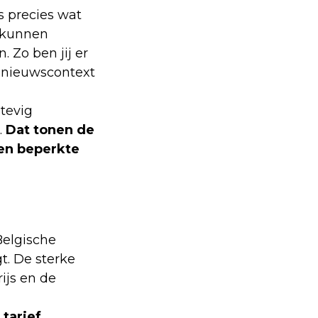
s precies wat
 kunnen
 Zo ben jij er
n nieuwscontext
stevig
.
Dat tonen de
een beperkte
Belgische
t. De sterke
ijs en de
tarief