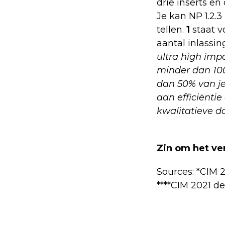
drie inserts e
Je kan NP 1.2.
tellen.
1
staat 
aantal inlassin
ultra high imp
minder dan 100
dan 50% van je
aan efficiënt
kwalitatieve d
Zin om het ve
Sources: *CIM 
****CIM 2021 de