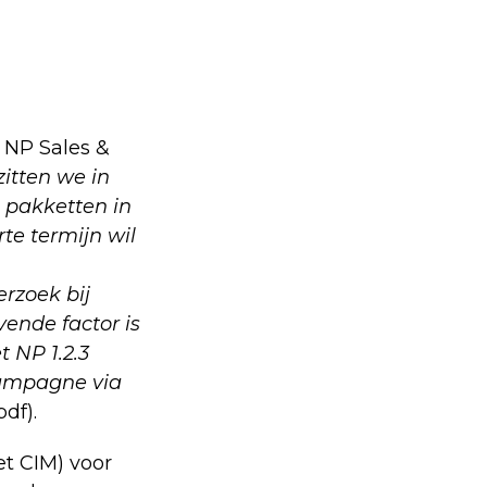
NP Sales &
itten we in
 pakketten in
te termijn wil
rzoek bij
ende factor is
 NP 1.2.3
campagne via
df).
t CIM) voor