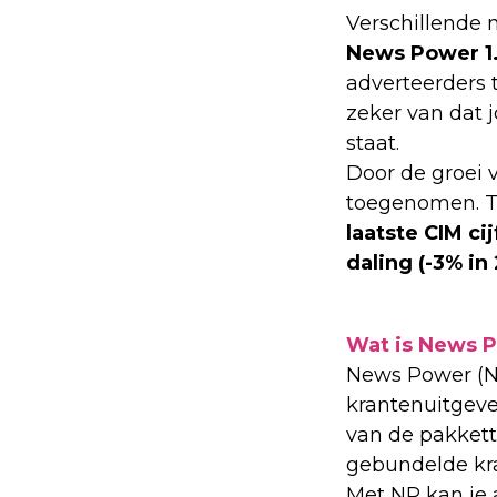
Verschillende 
News Power 1.
adverteerders 
zeker van dat 
staat.
Door de groei v
toegenomen. To
laatste CIM ci
daling (-3% in
Wat is News 
News Power (N
krantenuitgeve
van de pakkett
gebundelde kr
Met NP kan je 