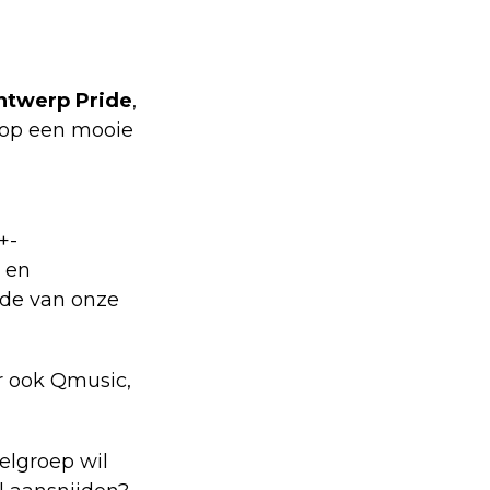
ntwerp Pride
,
aarop een mooie
+-
 en
nde van onze
r ook Qmusic,
oelgroep wil