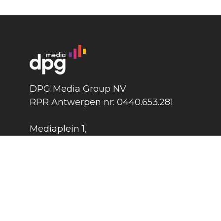
DPG Media Group NV
RPR Antwerpen nr: 0440.653.281
Mediaplein 1
,
2018 Antwerpen
België
DPG Media Group
©
2026
Pers
Contact
Cooki