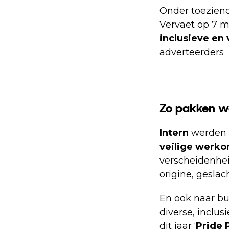
Onder toeziend
Vervaet op 7 m
inclusieve en
adverteerders
Zo pakken w
Intern
werden 
veilige werk
verscheidenhe
origine, gesla
En ook naar bu
diverse, inclus
dit jaar ‘
Pride 