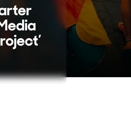
harter
Media
roject’