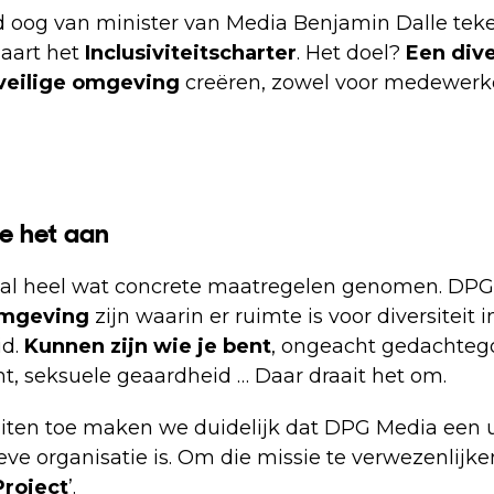
 oog van minister van Media Benjamin Dalle tek
aart het
Inclusiviteitscharter
. Het doel?
Een dive
 veilige omgeving
creëren, zowel voor medewerke
e het aan
al heel wat concrete maatregelen genomen. DPG
omgeving
zijn waarin er ruimte is voor diversiteit i
id.
Kunnen zijn wie je bent
, ongeacht gedachtego
cht, seksuele geaardheid … Daar draait het om.
iten toe maken we duidelijk dat DPG Media een 
ieve organisatie is. Om die missie te verwezenlijk
Project
’.