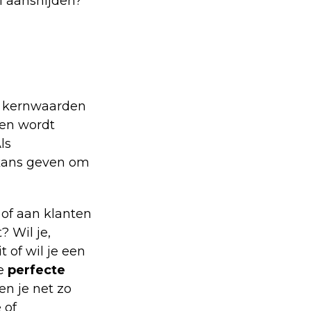
l aansnijden?
le kernwaarden
gen wordt
Als
kans geven om
 of aan klanten
? Wil je,
 of wil je een
de
perfecte
n je net zo
 of