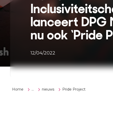
Inclusiviteitsc
lanceert DPG 
nu ook ‘Pride P
12/04/2022
Home
...
nieuws
Pride Project