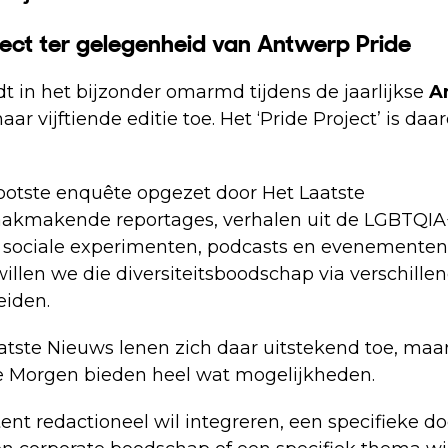
ect ter gelegenheid van Antwerp Pride
dt in het bijzonder omarmd tijdens de jaarlijkse
A
 haar vijftiende editie toe. Het ‘Pride Project’ is d
rootste enquête opgezet door Het Laatste
aakmakende reportages, verhalen uit de LGBTQIA
sociale experimenten, podcasts en evenementen
willen we die diversiteitsboodschap via verschille
eiden.
tste Nieuws lenen zich daar uitstekend toe, maa
 Morgen bieden heel wat mogelijkheden.
tent redactioneel wil integreren, een specifieke d