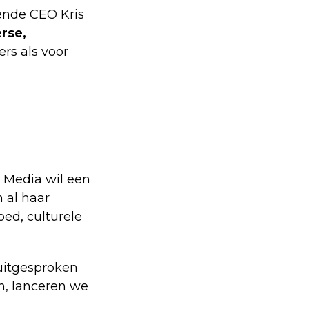
ende CEO Kris
rse,
rs als voor
 Media wil een
n al haar
ed, culturele
uitgesproken
en, lanceren we