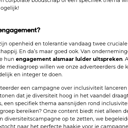
n corporate boodschap of een specifiek thema wi
mogelijk!
 engagement?
zijn openheid en tolerantie vandaag twee crucia
chappij. En da’s maar goed ook. Van ondernemin
ze hun
engagement alsmaar luider uitspreken
. 
e mediagroep willen we onze adverteerders de 
delijk en integer te doen.
rteerder een campagne over inclusiviteit lanceren
onen dat je diversiteit hoog in het vaandel draagt
een specifiek thema aansnijden rond inclusiviteit
lgroep bereiken? Onze content biedt niet alleen 
 diversiteitscampagne op te zetten, we begeleide
ktocht naar het perfecte haakje voor je campagne