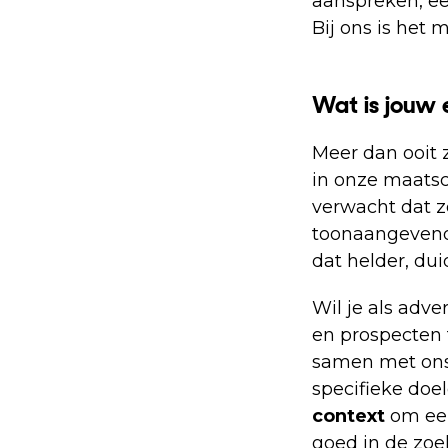
aanspreken, ee
Bij ons is het 
Wat is jouw
Meer dan ooit 
in onze maats
verwacht dat 
toonaangevend
dat helder, dui
Wil je als adve
en prospecten t
samen met ons, 
specifieke doe
context
om een
goed in de zoe