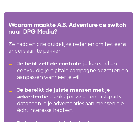
Waarom maakte A.S. Adventure de switch
naar DPG Media?
Ze hadden drie duidelijke redenen om het eens
anders aan te pakken:
Je hebt zelf de controle
: je kan snel en
eenvoudig je digitale campagne opzetten en
aanpassen wanneer je wil.
Je bereikt de juiste mensen met je
advertentie
: dankzij onze eigen first-party
data toon je je advertenties aan mensen die
écht interesse hebben.
Je haalt meer uit je budget:
er zijn geen
tussenpartijen, dus je volledige budget gaat
naar je campagne. Vaarwel bijkomende