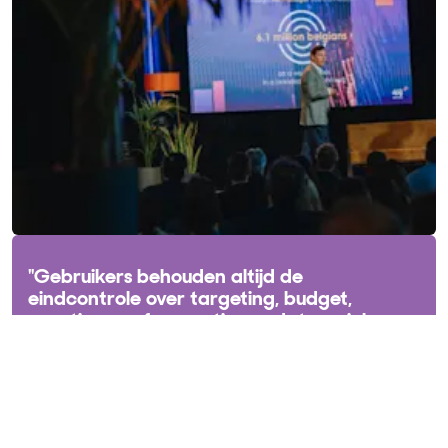
"Gebruikers behouden altijd de
eindcontrole over targeting, budget,
creatives en frequenties, zodat ze zich
nooit afhankelijk voelen van een 'black-
box'-systeem."
- Bert Velghe, Business Development Manager bij
DPG Media -