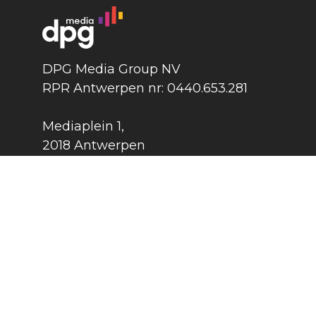
DPG Media Group NV
RPR Antwerpen nr: 0440.653.281
Mediaplein 1
,
2018 Antwerpen
België
DPG Media Group
©
2026
Presse
Contact
Pol
Conditions publicitai
Paramètres de confi