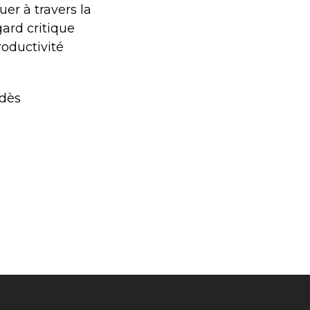
er à travers la
gard critique
roductivité
 dès