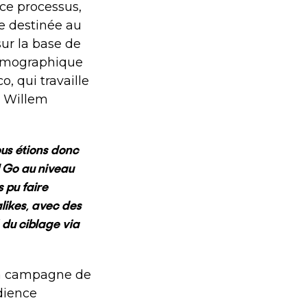
 ce processus,
ne destinée au
sur la base de
démographique
, qui travaille
é Willem
ous étions donc
M Go au niveau
 pu faire
likes, avec des
 du ciblage via
 la campagne de
udience