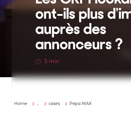
ont-ils plus d'
auprès des
annonceurs ?
5
min
Home
...
cases
Pepsi MAX