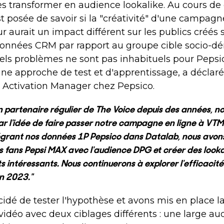
les transformer en audience lookalike. Au cours de
st posée de savoir si la "créativité" d'une campag
r aurait un impact différent sur les publics créés 
données CRM par rapport au groupe cible socio-
tels problèmes ne sont pas inhabituels pour Pepsico
une approche de test et d'apprentissage, a déclar
l Activation Manager chez Pepsico.
n partenaire régulier de The Voice depuis des années, n
par l'idée de faire passer notre campagne en ligne à VT
tégrant nos données 1P Pepsico dans Datalab, nous avons
 fans Pepsi MAX avec l'audience DPG et créer des looka
s intéressants. Nous continuerons à explorer l'efficacité
n 2023."
idé de tester l'hypothèse et avons mis en place
 vidéo avec deux ciblages différents : une large a