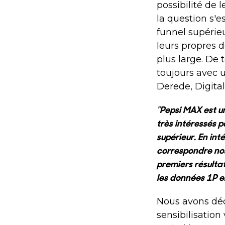
possibilité de 
la question s'e
funnel supérieu
leurs propres 
plus large. De 
toujours avec 
Derede, Digita
"Pepsi MAX est u
très intéressés 
supérieur. En in
correspondre nos
premiers résultat
les données 1P e
Nous avons déc
sensibilisation