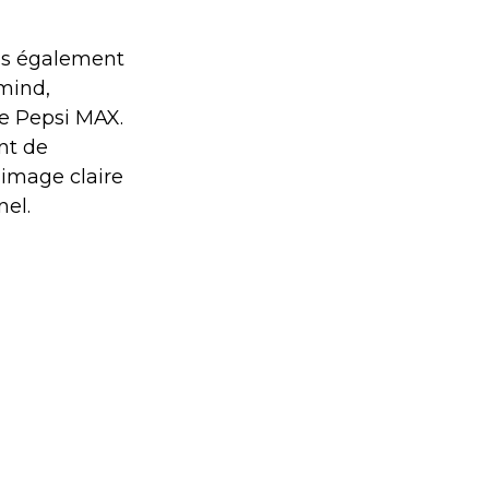
ons également
-mind,
ue Pepsi MAX.
nt de
 image claire
nel.