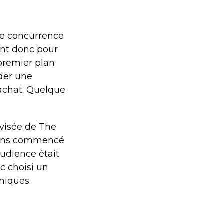
rte concurrence
nt donc pour
premier plan
der une
'achat. Quelque
visée de The
avons commencé
audience était
c choisi un
phiques.