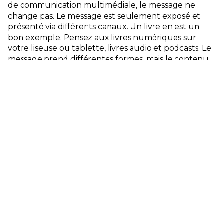
de communication multimédiale, le message ne
change pas. Le message est seulement exposé et
présenté via différents canaux. Un livre en est un
bon exemple. Pensez aux livres numériques sur
votre liseuse ou tablette, livres audio et podcasts. Le
message prend différentes formes, mais le contenu
du livre reste le même.
Crossmédia
Dans ce cadre, plusieurs médias se renforcent
mutuellement. Le message est toujours le même,
mais vous misez sur différents canaux pour
renforcer le message. Chaque canal a un certain
impact à combiner pour apporter votre message au
consommateur de façon ciblée. Ainsi, la télévision
peut avoir un impact émotionnel, la publicité en
ligne offre de nombreuses possibilités d’interaction
et les smartphones ont un caractère fédérateur.