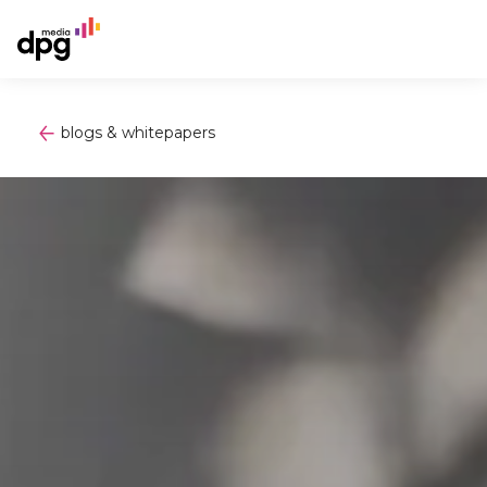
blogs & whitepapers