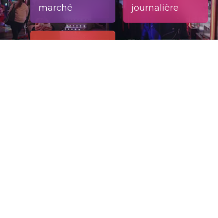
marché
journalière
1.283.120
Audience
journalière
Publicité sur RTL TVI