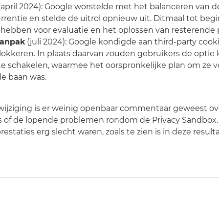
(april 2024): Google worstelde met het balanceren van d
rrentie en stelde de uitrol opnieuw uit. Ditmaal tot beg
e hebben voor evaluatie en het oplossen van resterende
aanpak
(juli 2024): Google kondigde aan third-party cooki
lokkeren. In plaats daarvan zouden gebruikers de optie 
t te schakelen, waarmee het oorspronkelijke plan om ze v
de baan was.
wijziging is er weinig openbaar commentaar geweest ov
s of de lopende problemen rondom de Privacy Sandbox.
restaties erg slecht waren, zoals te zien is in deze result