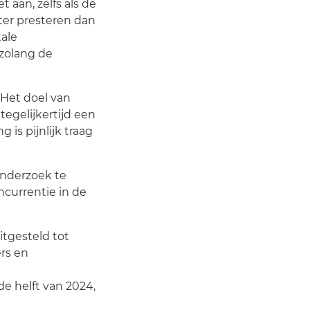
 aan, zelfs als de
ter presteren dan
tale
zolang de
 Het doel van
egelijkertijd een
is pijnlijk traag
onderzoek te
ncurrentie in de
itgesteld tot
rs en
de helft van 2024,