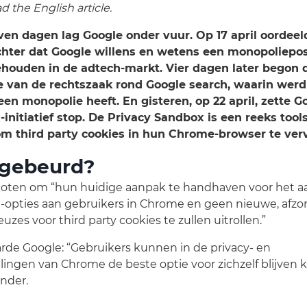
d the English article.
ven dagen lag Google onder vuur. Op 17 april oordeel
hter dat Google willens en wetens een monopolieposi
houden in de adtech-markt. Vier dagen later begon 
e van de rechtszaak rond Google search, waarin werd
een monopolie heeft. En gisteren, op 22 april, zette 
initiatief stop. De Privacy Sandbox is een reeks tools
m third party cookies in hun Chrome-browser te ver
 gebeurd?
loten om “hun huidige aanpak te handhaven voor het 
e-opties aan gebruikers in Chrome en geen nieuwe, afzon
zes voor third party cookies te zullen uitrollen.”
rde Google: “Gebruikers kunnen in de privacy- en
llingen van Chrome de beste optie voor zichzelf blijven ki
onder.