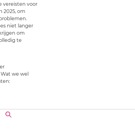
e vereisten voor
in 2025, om
 problemen.
es niet langer
krijgen om
olledig te
er
 Wat we wel
aten: