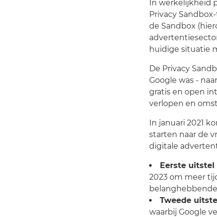
In werkelijkheid 
Privacy Sandbox-
de Sandbox (hiero
advertentiesecto
huidige situatie m
De Privacy Sandb
Google was - naar
gratis en open in
verlopen en oms
In januari 2021 k
starten naar de v
digitale advertent
Eerste uitstel
2023 om meer tij
belanghebbenden
Tweede uitst
waarbij Google v