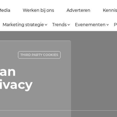
Media
Werken bij ons
Adverteren
Kennis 
Marketing strategie
Trends
Evenementen
P
THIRD PARTY COOKIES
van
ivacy