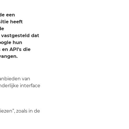
de een
tie heeft
de
 vastgesteld dat
Google hun
 en API’s die
vangen.
aanbieden van
derlijke interface
ezen”, zoals in de