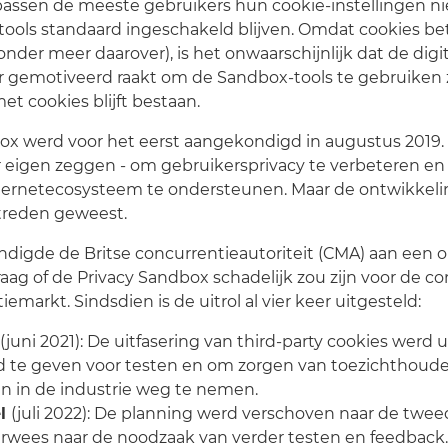
passen de meeste gebruikers hun cookie-instellingen niet
tools standaard ingeschakeld blijven. Omdat cookies be
nder meer daarover), is het onwaarschijnlijk dat de digi
r gemotiveerd raakt om de Sandbox-tools te gebruiken 
et cookies blijft bestaan.
ox werd voor het eerst aangekondigd in augustus 2019.
 eigen zeggen - om gebruikersprivacy te verbeteren en t
ternetecosysteem te ondersteunen. Maar de ontwikkeling 
treden geweest.
ondigde de Britse concurrentieautoriteit (CMA) aan een 
raag of de Privacy Sandbox schadelijk zou zijn voor de co
iemarkt. Sindsdien is de uitrol al vier keer uitgesteld:
(juni 2021): De uitfasering van third-party cookies werd u
d te geven voor testen en om zorgen van toezichthoude
 in de industrie weg te nemen.
el
(juli 2022): De planning werd verschoven naar de twee
erwees naar de noodzaak van verder testen en feedback.