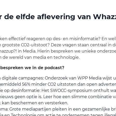
 de elfde aflevering van Whaz
n effectief reageren op des- en misinformatie? En welk
grootste CO2-uitstoot? Deze vragen staan centraal in 
hazzup?! in Media. Hierin bespreken we unieke onderzo
n de wereld van media en technologie.
 bespreken we in de podcast?
n digitale campagnes: Onderzoek van WPP Media wijst ui
gemiddeld 56% minder CO2 uitstoten dan open adverten
ctie op desinformatie: Het SWOCC-symposium onthult w
ieuws geen optie is. Leer hoe een slimme combinatie v
k kan beschermen en versterken.
a: Grote mediapartijen pleiten in een gezamenlijke bri
a en Technologie om actie te ondernemen tegen illegale