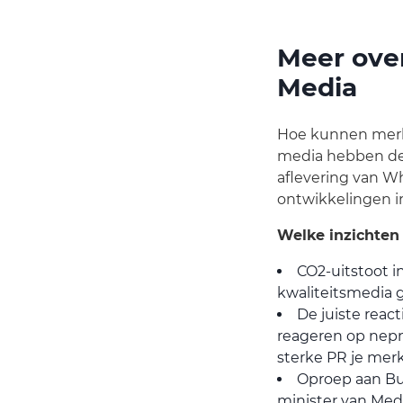
Meer over
Media
Hoe kunnen merke
media hebben de 
aflevering van W
ontwikkelingen i
Welke inzichten
CO2-uitstoot i
kwaliteitsmedia 
De juiste rea
reageren op nepn
sterke PR je mer
Oproep aan Bum
minister van Medi