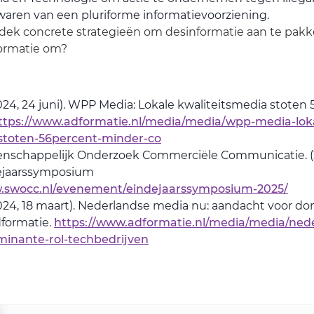
ewaren van een pluriforme informatievoorziening.
dek concrete strategieën om desinformatie aan te pakken
ormatie om?
024, 24 juni). WPP Media: Lokale kwaliteitsmedia stote
ttps://www.adformatie.nl/media/media/wpp-media-lok
-stoten-56percent-minder-co
enschappelijk Onderzoek Commerciële Communicatie. (2
ejaarssymposium
w.swocc.nl/evenement/eindejaarssymposium-2025/
024, 18 maart). Nederlandse media nu: aandacht voor do
dformatie.
https://www.adformatie.nl/media/media/ned
inante-rol-techbedrijven