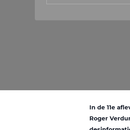
In de 11e af
Roger Verdur
desinformati