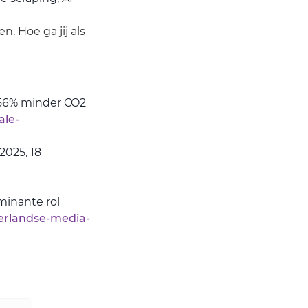
. Hoe ga jij als
n 56% minder CO2
ale-
025, 18
minante rol
erlandse-media-