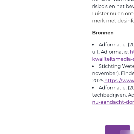
risico’s en het b
Luister nu en ont
merk met desinf
Bronnen
Adformatie. (2
uit. Adformatie.
h
kwaliteitsmedia
Stichting Wet
november). Eind
2025.
https://ww
Adformatie. (2
techbedrijven. A
nu-aandacht-dom