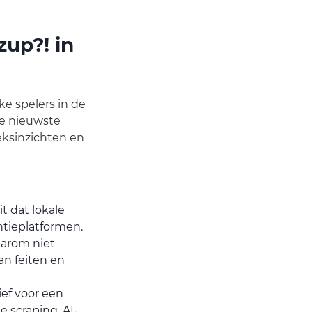
zup?! in
e spelers in de
de nieuwste
eksinzichten en
t dat lokale
tieplatformen.
aarom niet
an feiten en
ef voor een
 scraping, AI-