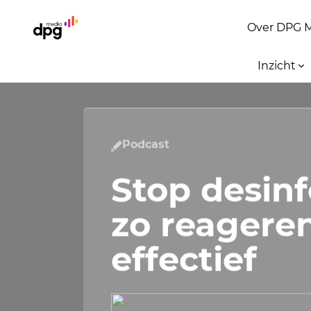
Over DPG 
Inzicht
Podcast
Stop desinf
zo reagere
effectief