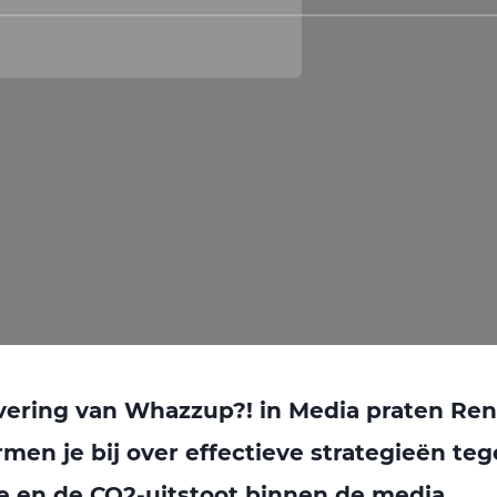
levering van Whazzup?! in Media praten Ren
men je bij over effectieve strategieën te
e en de CO2-uitstoot binnen de media.