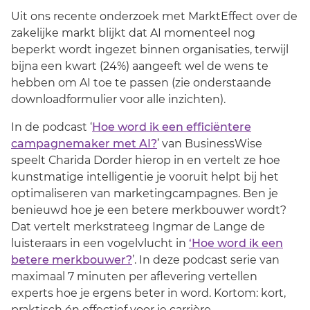
Uit ons recente onderzoek met MarktEffect over de
zakelijke markt blijkt dat AI momenteel nog
beperkt wordt ingezet binnen organisaties, terwijl
bijna een kwart (24%) aangeeft wel de wens te
hebben om AI toe te passen (zie onderstaande
downloadformulier voor alle inzichten).
In de podcast ‘
Hoe word ik een efficiëntere
campagnemaker met AI?
’ van BusinessWise
speelt Charida Dorder hierop in en vertelt ze hoe
kunstmatige intelligentie je vooruit helpt bij het
optimaliseren van marketingcampagnes. Ben je
benieuwd hoe je een betere merkbouwer wordt?
Dat vertelt merkstrateeg Ingmar de Lange de
luisteraars in een vogelvlucht in
‘Hoe word ik een
betere merkbouwer?
’. In deze podcast serie van
maximaal 7 minuten per aflevering vertellen
experts hoe je ergens beter in word. Kortom: kort,
praktisch én effectief voor je carrière.