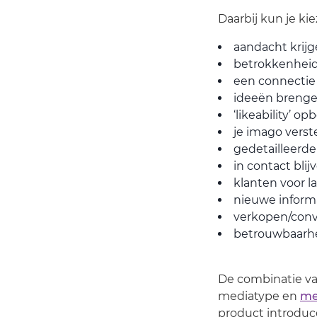
Daarbij kun je ki
aandacht krij
betrokkenhei
een connectie 
ideeën breng
‘likeability’ o
je imago verst
gedetailleerde
in contact blij
klanten voor l
nieuwe inform
verkopen/conve
betrouwbaarhei
De combinatie va
mediatype en
me
product introduc