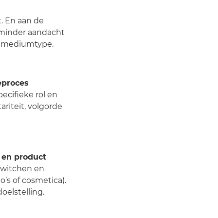
. En aan de
 minder aandacht
n mediumtype.
eproces
ecifieke rol en
riteit, volgorde
 en product
 switchen en
o’s of cosmetica).
elstelling.