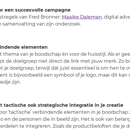
oor een succesvolle campagne
stregels van Fred Bronner.
Maaike Daleman
, digital adv
n samenvatting van zijn onderzoek.
rbindende elementen
t thema van je boodschap én voor de huisstijl. Als er g
jpt de doelgroep niet direct de link met jouw merk. Zo 
 je doelgroep, terwijl dát juist essentieel is om hen te 
t is bijvoorbeeld een symbool of je logo, maar dit kan
edje zijn.
t tactische ook strategische integratie in je creatie
voor ‘tactische’ verbindende elementen in je boodschap 
go en de personen die in beeld zijn. Het is ook van bela
derdelen te integreren. Zoals de productbeloften die je 