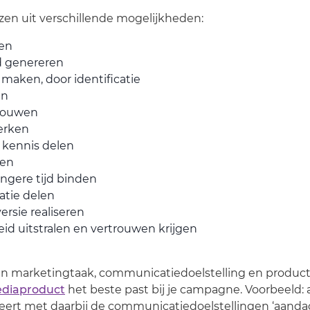
ezen uit verschillende mogelijkheden:
gen
d genereren
maken, door identificatie
en
pbouwen
erken
 kennis delen
ven
angere tijd binden
atie delen
rsie realiseren
d uitstralen en vertrouwen krijgen
n marketingtaak, communicatiedoelstelling en product
diaproduct
het beste past bij je campagne. Voorbeeld: 
eert met daarbij de communicatiedoelstellingen ‘aandac