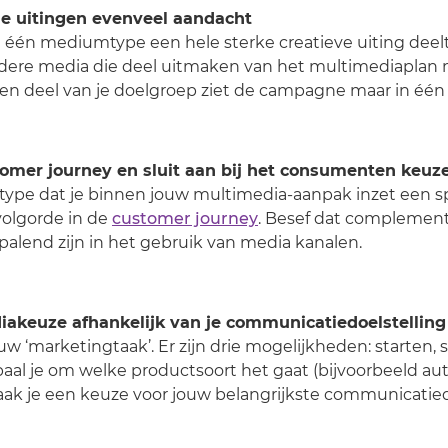
le uitingen evenveel aandacht
n één mediumtype een hele sterke creatieve uiting deelt
ndere media die deel uitmaken van het multimediaplan
en deel van je doelgroep ziet de campagne maar in éé
tomer journey en sluit aan bij het consumenten keuz
ype dat je binnen jouw multimedia-aanpak inzet een sp
 volgorde in de
customer journey
. Besef dat complementa
alend zijn in het gebruik van media kanalen.
iakeuze afhankelijk van je communicatiedoelstelling
ouw ‘marketingtaak’. Er zijn drie mogelijkheden: starten,
epaal je om welke productsoort het gaat (bijvoorbeeld aut
ak je een keuze voor jouw belangrijkste communicatiedo