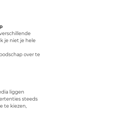
ap
verschillende
je niet je hele
boodschap over te
dia liggen
vertenties steeds
e te kiezen,