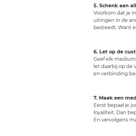
5. Schenk aan al
Voorkom dat je i
uitingen in de a
besteedt. Want e
6. Let op de cus
Geef elk mediumt
let daarbij op de
en verbinding bep
7. Maak een med
Eerst bepaal je j
loyaliteit. Dan b
En vervolgens ma