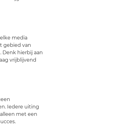
welke media
et gebied van
n. Denk hierbij aan
aag vrijblijvend
geen
n. Iedere uiting
t alleen met een
ucces.