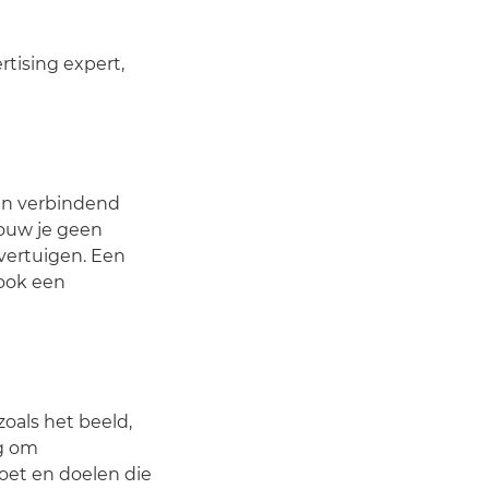
ertising expert,
een verbindend
bouw je geen
overtuigen. Een
 ook een
zoals het beeld,
ng om
doet en doelen die