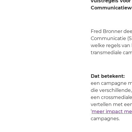
vuistregels voo
Communicatiewe
Fred Bronner de
Communicatie (S
welke regels van 
transmediale ca
Dat betekent:
een campagne met
die verschillende
een crossmedial
vertellen met een 
‘
meer impact me
campagnes.