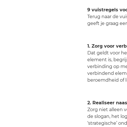
9 vuistregels v
Terug naar de vui
geeft je graag ee
1. Zorg voor ve
Dat geldt voor he
element is, begri
verbinding op met
verbindend elemen
beroemdheid of li
2. Realiseer naas
Zorg niet alleen 
de slogan, het lo
‘strategische’ on