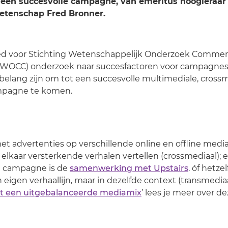
r een succesvolle campagne, van emeritus hoogleraar
tenschap Fred Bronner.
ed voor Stichting Wetenschappelijk Onderzoek Commer
WOCC) onderzoek naar succesfactoren voor campagnes.
belang zijn om tot een succesvolle multimediale, crossm
mpagne te komen.
 advertenties op verschillende online en offline media
, elkaar versterkende verhalen vertellen (crossmediaal);
e campagne is de
samenwerking met Upstairs
. óf hetze
eigen verhaallijn, maar in dezelfde context (transmediaal
t een uitgebalanceerde mediamix
’ lees je meer over d