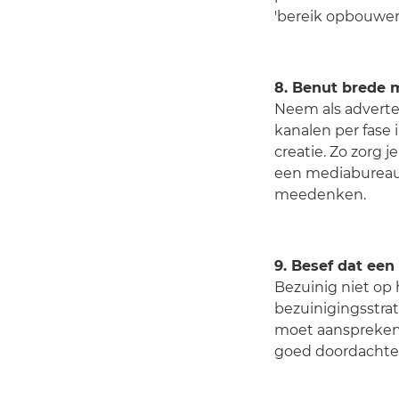
'bereik opbouwen’
8. Benut brede 
Neem als adverte
kanalen per fase
creatie. Zo zorg j
een mediabureau
meedenken.
9. Besef dat een
Bezuinig niet op
bezuinigingsstrat
moet aanspreken e
goed doordachte,