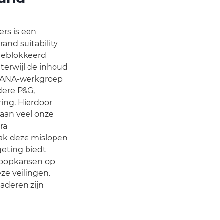
rs is een
and suitability
 geblokkeerd
terwijl de inhoud
en ANA-werkgroep
dere P&G,
ing. Hierdoor
aan veel onze
ra
npak deze mislopen
geting biedt
 koopkansen op
ze veilingen.
aderen zijn