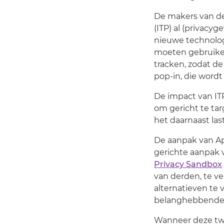
De makers van d
(ITP) al (privacy
nieuwe technolog
moeten gebruiker
tracken, zodat de
pop-in, die word
De impact van ITP
om gericht te tar
het daarnaast la
De aanpak van Ap
gerichte aanpak
Privacy Sandbox
van derden, te v
alternatieven te 
belanghebbenden 
Wanneer deze twe