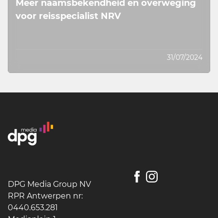
Meer naamsbekendheid en overweging
voor reisspecialist NRV
31/07/2024
DPG Media Group NV
RPR Antwerpen nr:
0440.653.281