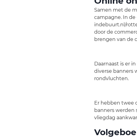
Online o
Samen met de med
campagne. In de 
indebuurt.nl/rott
door de commerci
brengen van de d
Daarnaast is er 
diverse banners 
rondvluchten.
Er hebben twee o
banners werden s
vliegdag aankwa
Volgeboe