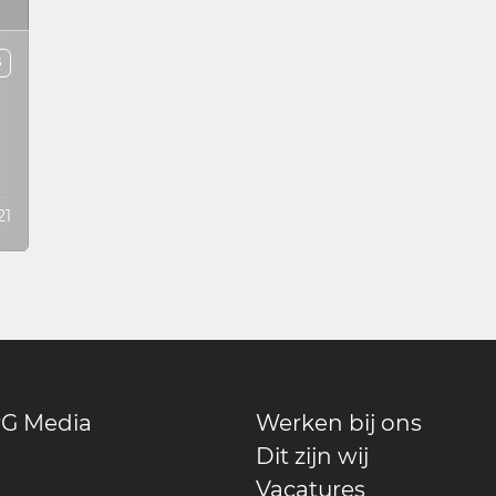
S
21
G Media
Werken bij ons
Dit zijn wij
Vacatures