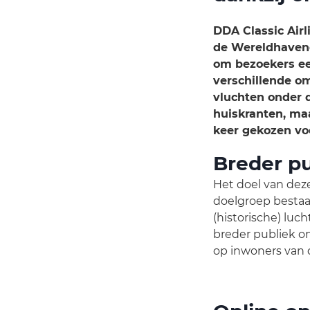
DDA Classic Airl
de Wereldhaven
om bezoekers ee
verschillende om
vluchten onder 
huiskranten, ma
keer gekozen vo
Breder p
Het doel van dez
doelgroep bestaat
(historische) luch
breder publiek o
op inwoners van d