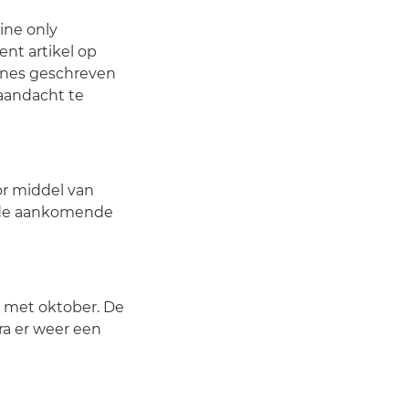
ine only
nt artikel op
lines geschreven
 aandacht te
or middel van
r de aankomende
n met oktober. De
a er weer een