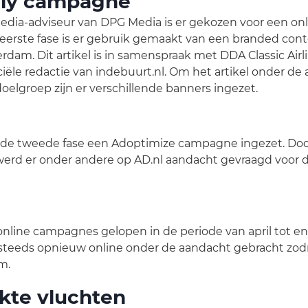
nly campagne
ia-adviseur van DPG Media is er gekozen voor een onl
eerste fase is er gebruik gemaakt van een branded conte
erdam. Dit artikel is in samenspraak met DDA Classic Air
ële redactie van indebuurt.nl. Om het artikel onder de
oelgroep zijn er verschillende banners ingezet.
in de tweede fase een Adoptimize campagne ingezet. Do
werd er onder andere op AD.nl aandacht gevraagd voo
nline campagnes gelopen in de periode van april tot e
teeds opnieuw online onder de aandacht gebracht zodr
m.
kte vluchten