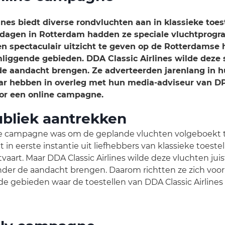
ines biedt diverse rondvluchten aan in klassieke toest
dagen in Rotterdam hadden ze speciale vluchtprog
n spectaculair uitzicht te geven op de Rotterdamse
liggende gebieden. DDA Classic Airlines wilde deze 
de aandacht brengen. Ze adverteerden jarenlang in h
ar hebben in overleg met hun media-adviseur van D
or een online campagne.
ubliek aantrekken
e campagne was om de geplande vluchten volgeboekt t
 in eerste instantie uit liefhebbers van klassieke toeste
tvaart. Maar DDA Classic Airlines wilde deze vluchten juis
nder de aandacht brengen. Daarom richtten ze zich vo
e gebieden waar de toestellen van DDA Classic Airlines 