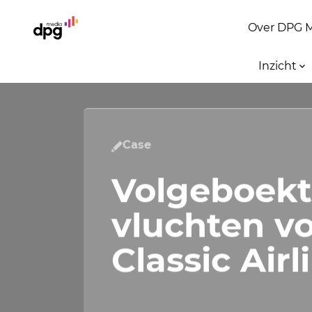
Over DPG 
Inzicht
Case
Volgeboek
vluchten v
Classic Airl