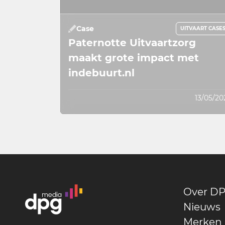
Case
UITVAART CASE
Paternotte Uitvaartzorg
maakt grote impact met
indebuurt.nl
13/05/20
Over DP
Nieuws
Merken