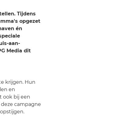
ellen. Tijdens
ramma's opgezet
 haven én
speciale
uis-aan-
PG Media dit
e krijgen. Hun
llen en
t ook bij een
or deze campagne
opstijgen.