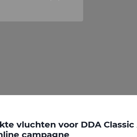
te vluchten voor DDA Classic 
online campagne