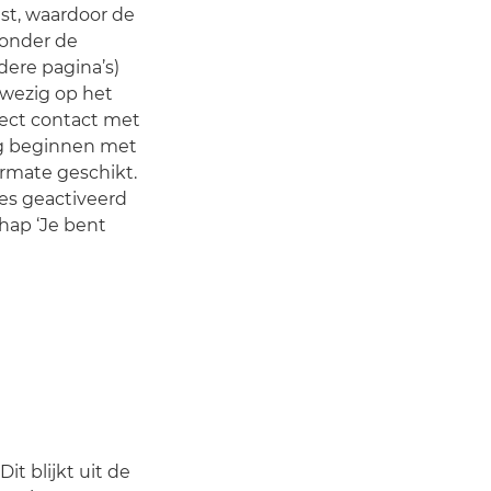
tst, waardoor de
 onder de
dere pagina’s)
wezig op het
rect contact met
oeg beginnen met
ermate geschikt.
jes geactiveerd
hap ‘Je bent
t blijkt uit de