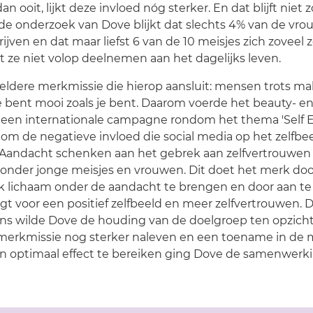
an ooit, lijkt deze invloed nóg sterker. En dat blijft niet
de onderzoek van Dove blijkt dat slechts 4% van de vrou
ijven en dat maar liefst 6 van de 10 meisjes zich zovee
at ze niet volop deelnemen aan het dagelijks leven.
eldere merkmissie die hierop aansluit: mensen trots ma
. Je bent mooi zoals je bent. Daarom voerde het beauty- e
een internationale campagne rondom het thema 'Self 
t om de negatieve invloed die social media op het zelfbe
 Aandacht schenken aan het gebrek aan zelfvertrouwen
d onder jonge meisjes en vrouwen. Dit doet het merk door
jk lichaam onder de aandacht te brengen en door aan te
rgt voor een positief zelfbeeld en meer zelfvertrouwen. D
ns wilde Dove de houding van de doelgroep ten opzich
 merkmissie nog sterker naleven en een toename in de
en optimaal effect te bereiken ging Dove de samenwer