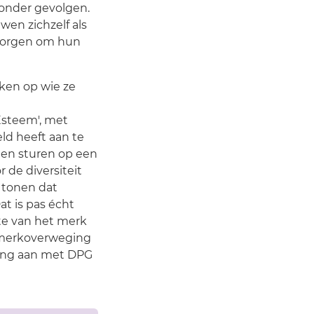
 zonder gevolgen.
wen zichzelf als
l zorgen om hun
ken op wie ze
n
Esteem', met
eld heeft aan te
 en sturen op een
 de diversiteit
 tonen dat
at is pas écht
te van het merk
 merkoverweging
king aan met DPG