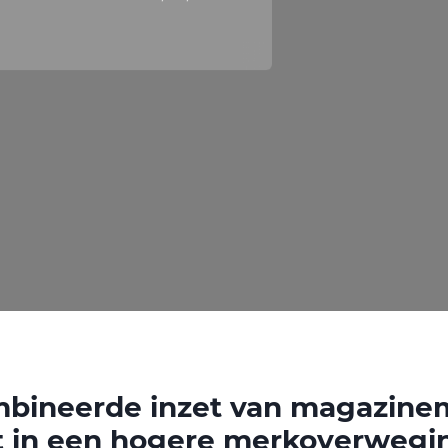
bineerde inzet van magazine
rt in een hogere merkoverwegi