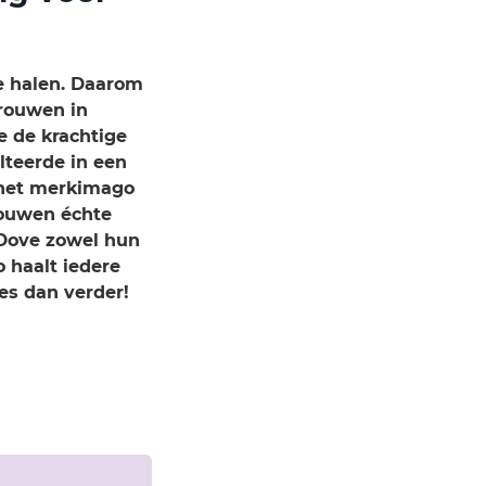
te halen. Daarom
rouwen in
e de krachtige
teerde in een
 het merkimago
rouwen échte
 Dove zowel hun
 haalt iedere
ees dan verder!