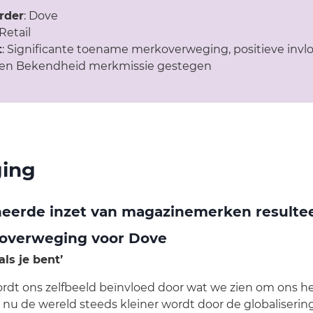
rder
: Dove
 Retail
t
: Significante toename merkoverweging, positieve invl
en Bekendheid merkmissie gestegen
ging
erde inzet van magazinemerken resultee
overweging voor Dove
ls je bent’
t ons zelfbeeld beïnvloed door wat we zien om ons heen.
nu de wereld steeds kleiner wordt door de globaliserin