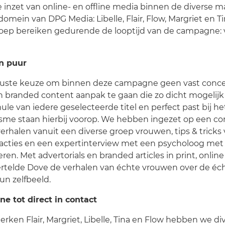
inzet van online- en offline media binnen de diverse
mein van DPG Media: Libelle, Flair, Flow, Margriet en 
oep bereiken gedurende de looptijd van de campagne: v
n puur
uste keuze om binnen deze campagne geen vast concep
 branded content aanpak te gaan die zo dicht mogelijk 
ule van iedere geselecteerde titel en perfect past bij h
isme staan hierbij voorop. We hebben ingezet op een c
rhalen vanuit een diverse groep vrouwen, tips & tricks 
dacties en een expertinterview met een psycholoog met 
eren. Met advertorials en branded articles in print, online
rtelde Dove de verhalen van échte vrouwen over de éch
un zelfbeeld.
ne tot direct in contact
ken Flair, Margriet, Libelle, Tina en Flow hebben we div