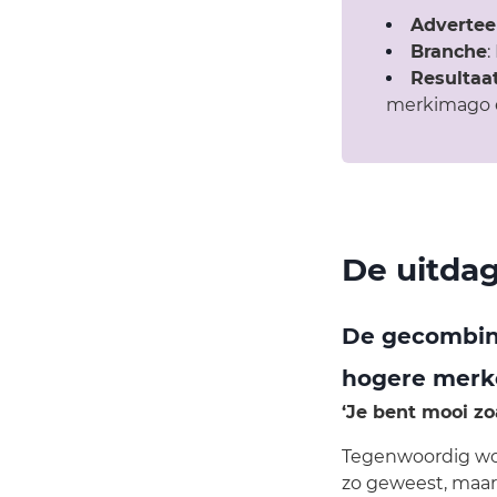
Advertee
Branche
:
Resultaa
merkimago 
De uitda
De gecombine
hogere merk
‘Je bent mooi zoa
Tegenwoordig word
zo geweest, maar 