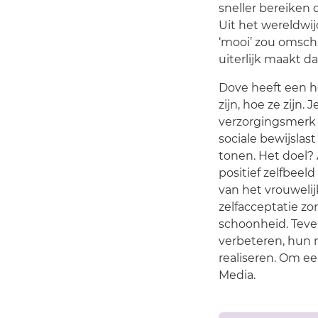
sneller bereiken d
Uit het wereldwij
‘mooi’ zou omschr
uiterlijk maakt d
Dove heeft een h
zijn, hoe ze zijn
verzorgingsmerk 
sociale bewijslas
tonen. Het doel?
positief zelfbeel
van het vrouweli
zelfacceptatie zo
schoonheid. Teve
verbeteren, hun
realiseren. Om e
Media.