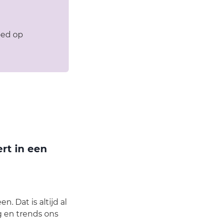
oed op
rt in een
 Dat is altijd al
g en trends ons