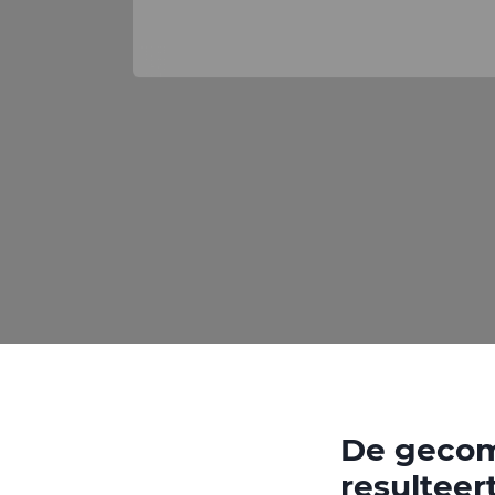
De gecom
resultee