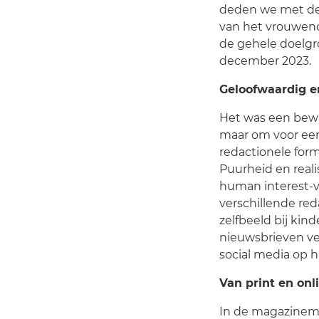
deden we met de 
van het vrouwendo
de gehele doelgr
december 2023.
Geloofwaardig e
Het was een bew
maar om voor een
redactionele form
Puurheid en real
human interest-ve
verschillende re
zelfbeeld bij kind
nieuwsbrieven ve
social media op h
Van print en onli
In de magazinemer