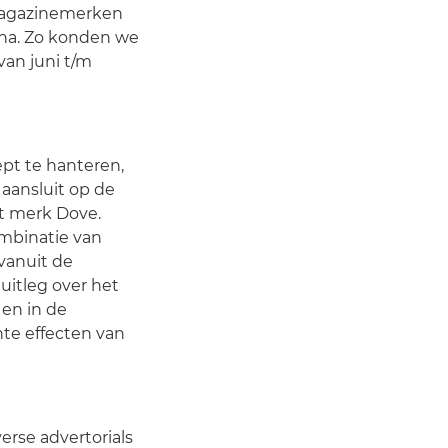
 magazinemerken
Tina. Zo konden we
an juni t/m
t te hanteren,
aansluit op de
et merk Dove.
ombinatie van
vanuit de
uitleg over het
 en in de
te effecten van
erse advertorials