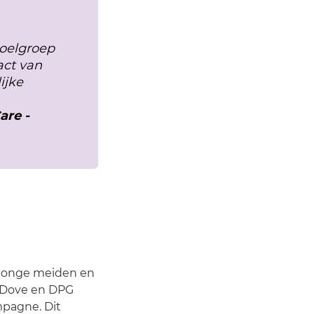
oelgroep
act van
ijke
are -
 jonge meiden en
n Dove en DPG
mpagne. Dit