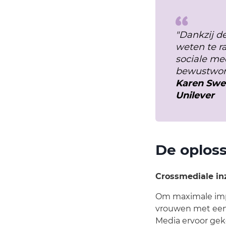
"Dankzij 
weten te r
sociale me
bewustword
Karen Swee
Unilever
De oplos
Crossmediale in
Om maximale imp
vrouwen met een 
Media ervoor gek