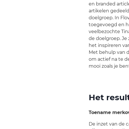
en branded articl
artikelen gedeel
doelgroep. In Fl
toegevoegd en he
veelbezochte Tin
de doelgroep. Je 
het inspireren va
Met behulp van di
om actief na te 
mooi zoals je ben
Het resul
Toename merkov
De inzet van de c