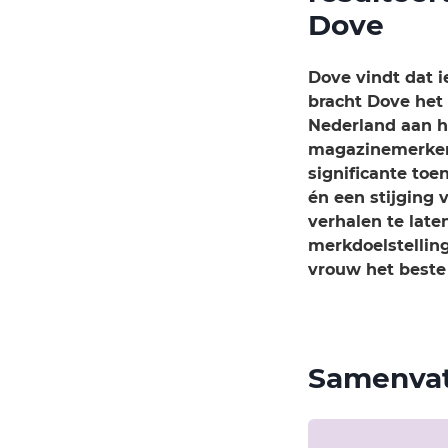
Dove
Dove vindt dat i
bracht Dove het
Nederland aan he
magazinemerken 
significante to
én een stijging
verhalen te late
merkdoelstelling
vrouw het beste 
Samenvat