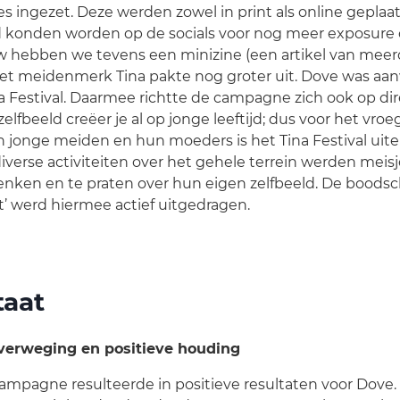
es ingezet. Deze werden zowel in print als online geplaa
d konden worden op de socials voor nog meer exposure
ow hebben we tevens een minizine (een artikel van meer
t meidenmerk Tina pakte nog groter uit. Dove was aan
a Festival. Daarmee richtte de campagne zich ook op di
zelfbeeld creëer je al op jonge leeftijd; dus voor het vr
n jonge meiden en hun moeders is het Tina Festival uit
verse activiteiten over het gehele terrein werden meis
denken en te praten over hun eigen zelfbeeld. De boodsc
t’ werd hiermee actief uitgedragen.
taat
erweging en positieve houding
ampagne resulteerde in positieve resultaten voor Dove. Di