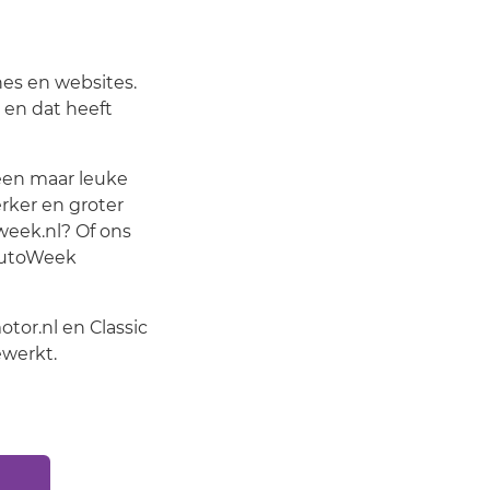
nes en websites.
 en dat heeft
leen maar leuke
rker en groter
eek.nl? Of ons
 AutoWeek
tor.nl en Classic
ewerkt.