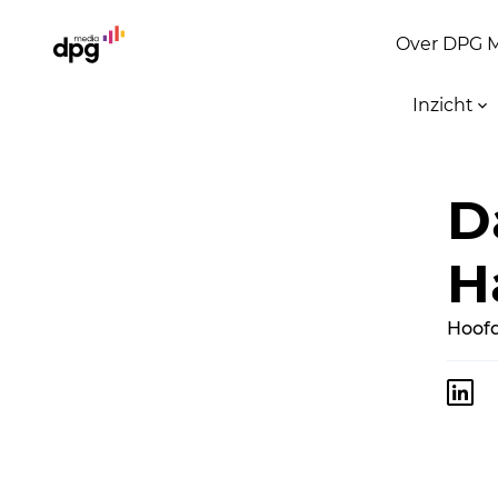
Over DPG 
Inzicht
D
H
Hoof