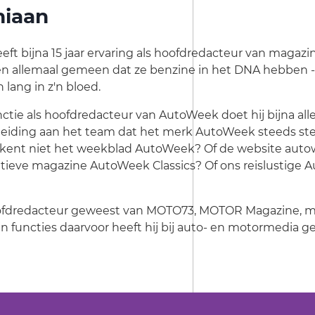
iaan
t bijna 15 jaar ervaring als hoofdredacteur van magazi
en allemaal gemeen dat ze benzine in het DNA hebben -
 lang in z'n bloed.
unctie als hoofdredacteur van AutoWeek doet hij bijna al
t leiding aan het team dat het merk AutoWeek steeds ste
kent niet het weekblad AutoWeek? Of de website autow
matieve magazine AutoWeek Classics? Of ons reislustige
hoofdredacteur geweest van MOTO73, MOTOR Magazine, mo
zijn functies daarvoor heeft hij bij auto- en motormedia g