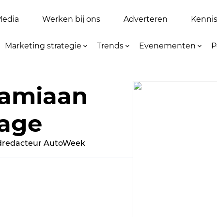
Media
Werken bij ons
Adverteren
Kennis 
Marketing strategie
Trends
Evenementen
P
amiaan
age
dredacteur AutoWeek