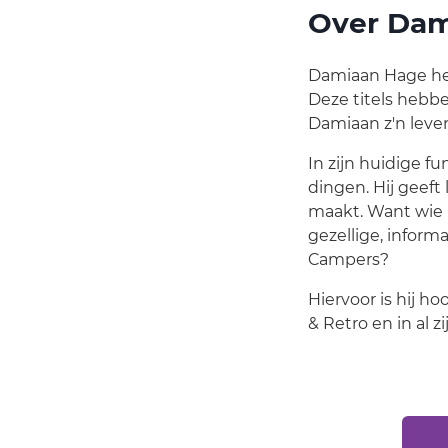
Over Dam
Damiaan Hage heef
Deze titels hebb
Damiaan z'n leven
In zijn huidige f
dingen. Hij geef
maakt. Want wie 
gezellige, infor
Campers?
Hiervoor is hij 
& Retro en in al 