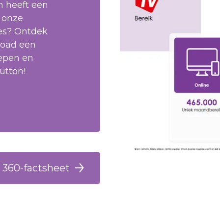
n heeft een
 onze
es? Ontdek
load een
oepen en
utton!
 360-factsheet