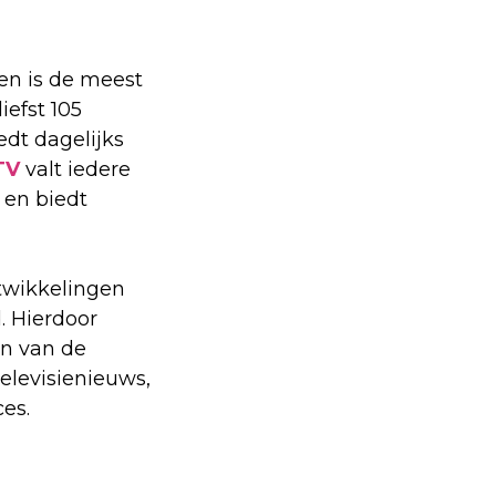
 en is de meest
iefst 105
edt dagelijks
TV
valt iedere
 en biedt
twikkelingen
. Hierdoor
en van de
elevisienieuws,
es.