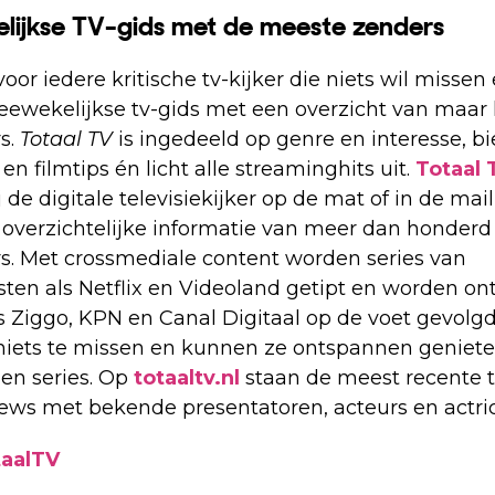
lijkse TV-gids met de meeste zenders
voor iedere kritische tv-kijker die niets wil missen
eewekelijkse tv-gids met een overzicht van maar l
s.
Totaal TV
is ingedeeld op genre en interesse, bi
 en filmtips én licht alle streaminghits uit.
Totaal 
de digitale televisiekijker op de mat of in de mail
 overzichtelijke informatie van meer dan honderd
rs. Met crossmediale content worden series van
ten als Netflix en Videoland getipt en worden on
ls Ziggo, KPN en Canal Digitaal op de voet gevolgd
niets te missen en kunnen ze ontspannen geniet
 en series. Op
totaaltv.nl
staan de meest recente t
views met bekende presentatoren, acteurs en actric
taalTV