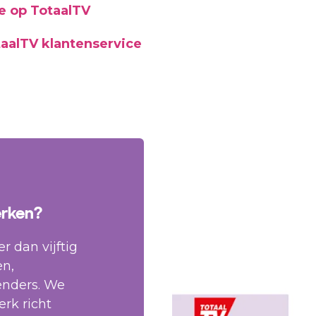
e op TotaalTV
taalTV klantenservice
erken?
 dan vijftig
en,
enders. We
rk richt