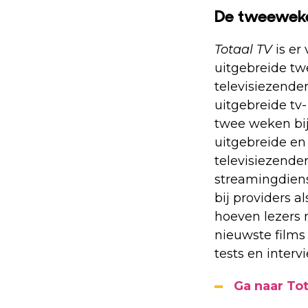
De tweeweke
Totaal TV
is er 
uitgebreide tw
televisiezender
uitgebreide tv-
twee weken bij 
uitgebreide en
televisiezende
streamingdiens
bij providers a
hoeven lezers 
nieuwste films
tests en inter
Ga naar To